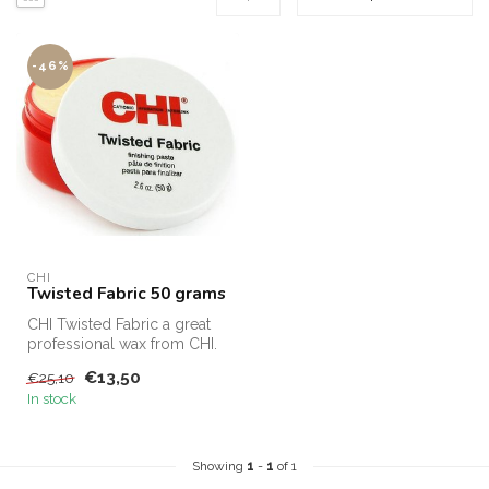
-46%
CHI
Twisted Fabric 50 grams
CHI Twisted Fabric a great
professional wax from CHI.
The CHI Twisted Fabric
€13,50
€25,10
can...
In stock
Showing
1
-
1
of 1