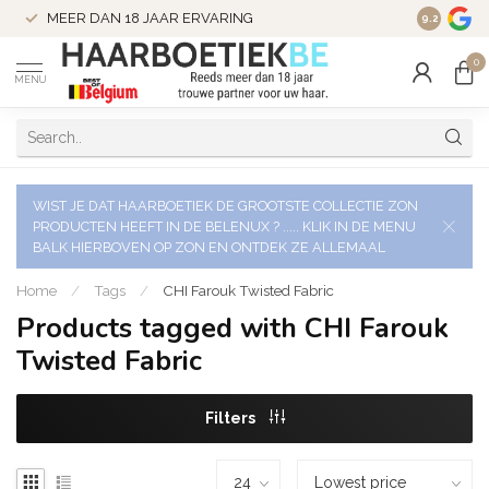
VERZENDI
MEER DAN 18 JAAR ERVARING
9.2
VERSTUU
0
MENU
WIST JE DAT HAARBOETIEK DE GROOTSTE COLLECTIE ZON
PRODUCTEN HEEFT IN DE BELENUX ? ..... KLIK IN DE MENU
BALK HIERBOVEN OP ZON EN ONTDEK ZE ALLEMAAL
Home
/
Tags
/
CHI Farouk Twisted Fabric
Products tagged with CHI Farouk
Twisted Fabric
Filters