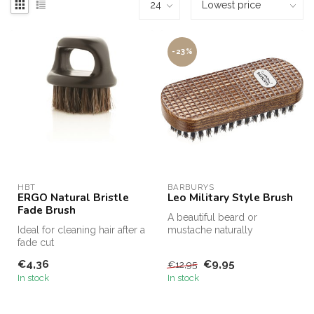
-23%
HBT
BARBURYS
ERGO Natural Bristle
Leo Military Style Brush
Fade Brush
A beautiful beard or
Ideal for cleaning hair after a
mustache naturally
fade cut
deserves all the attention
that goes wit...
€4,36
€9,95
€12,95
In stock
In stock