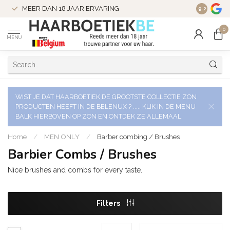
VERZENDI
MEER DAN 18 JAAR ERVARING
9.2
VERSTUU
0
MENU
WIST JE DAT HAARBOETIEK DE GROOTSTE COLLECTIE ZON
PRODUCTEN HEEFT IN DE BELENUX ? ..... KLIK IN DE MENU
BALK HIERBOVEN OP ZON EN ONTDEK ZE ALLEMAAL
Home
/
MEN ONLY
/
Barber combing / Brushes
Barbier Combs / Brushes
Nice brushes and combs for every taste.
Filters