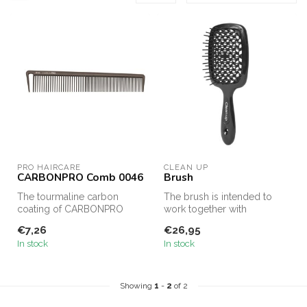
PRO HAIRCARE
CLEAN UP
CARBONPRO Comb 0046
Brush
The tourmaline carbon
The brush is intended to
coating of CARBONPRO
work together with
professional combs is ideal
Conditioner 3, but can also
€7,26
€26,95
for detan...
be easil...
In stock
In stock
Showing
1
-
2
of 2