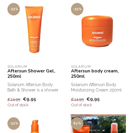
-33%
-33%
SOLARIUM
SOLARIUM
Aftersun Shower Gel,
Aftersun body cream,
250ml
250ml
Solarium Aftersun Body
Solarium Aftersun Body
Bath & Shower is a shower
Moisturizing Cream 250ml
cream for in the shower or
is a body and hand cream
€9,95
€9,95
€14,95
€14,95
on d...
for dai...
Out of stock
Out of stock
-33%
67%