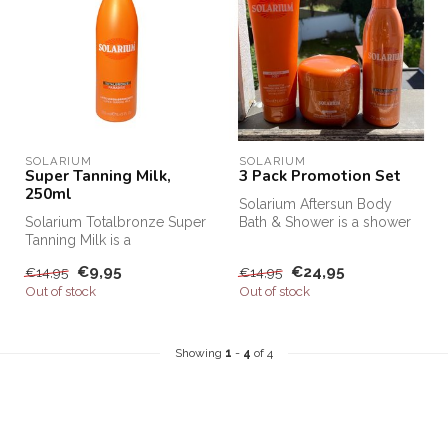
SOLARIUM
SOLARIUM
Super Tanning Milk,
3 Pack Promotion Set
250ml
Solarium Aftersun Body
Solarium Totalbronze Super
Bath & Shower is a shower
Tanning Milk is a
cream for in the shower or
multifunctional melanin
on d...
€9,95
€24,95
€14,95
€14,95
booster for...
Out of stock
Out of stock
Showing
1
-
4
of 4