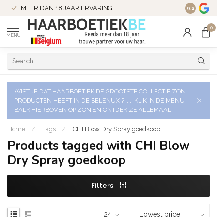
VERZENDI
MEER DAN 18 JAAR ERVARING
9.2
VERSTUU
0
MENU
WIST JE DAT HAARBOETIEK DE GROOTSTE COLLECTIE ZON
PRODUCTEN HEEFT IN DE BELENUX ? ..... KLIK IN DE MENU
BALK HIERBOVEN OP ZON EN ONTDEK ZE ALLEMAAL
Home
/
Tags
/
CHI Blow Dry Spray goedkoop
Products tagged with CHI Blow
Dry Spray goedkoop
Filters