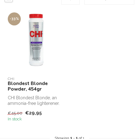
-33%
CHI
Blondest Blonde
Powder, 454gr
CHI Blondest Blonde, an
ammonia-free lighterener.
CHI Blondest Blonde Order
€29,95
€45,00
chea...
In stock
Showing
1
-
1
of 1