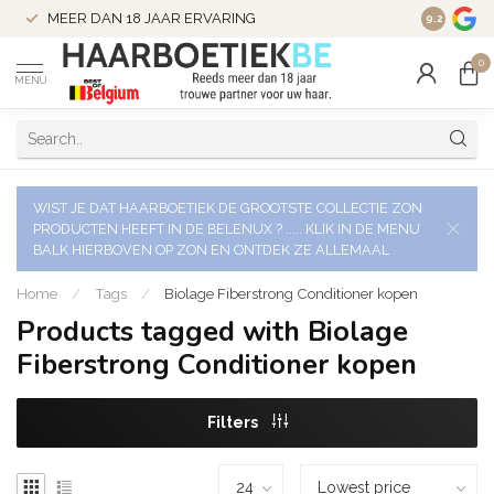
VERZENDI
MEER DAN 18 JAAR ERVARING
9.2
VERSTUU
0
MENU
WIST JE DAT HAARBOETIEK DE GROOTSTE COLLECTIE ZON
PRODUCTEN HEEFT IN DE BELENUX ? ..... KLIK IN DE MENU
BALK HIERBOVEN OP ZON EN ONTDEK ZE ALLEMAAL
Home
/
Tags
/
Biolage Fiberstrong Conditioner kopen
Products tagged with Biolage
Fiberstrong Conditioner kopen
Filters