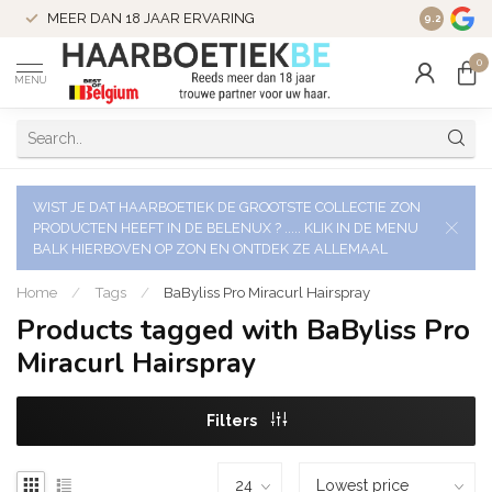
VERZENDI
MEER DAN 18 JAAR ERVARING
9.2
VERSTUU
0
MENU
WIST JE DAT HAARBOETIEK DE GROOTSTE COLLECTIE ZON
PRODUCTEN HEEFT IN DE BELENUX ? ..... KLIK IN DE MENU
BALK HIERBOVEN OP ZON EN ONTDEK ZE ALLEMAAL
Home
/
Tags
/
BaByliss Pro Miracurl Hairspray
Products tagged with BaByliss Pro
Miracurl Hairspray
Filters