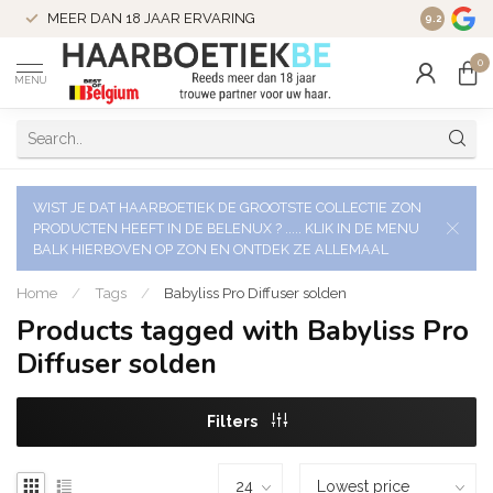
VERZENDI
MEER DAN 18 JAAR ERVARING
9.2
VERSTUU
0
MENU
WIST JE DAT HAARBOETIEK DE GROOTSTE COLLECTIE ZON
PRODUCTEN HEEFT IN DE BELENUX ? ..... KLIK IN DE MENU
BALK HIERBOVEN OP ZON EN ONTDEK ZE ALLEMAAL
Home
/
Tags
/
Babyliss Pro Diffuser solden
Products tagged with Babyliss Pro
Diffuser solden
Filters