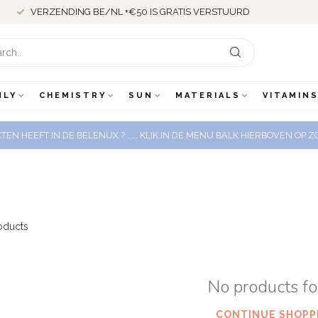
VERZENDING BE/NL +€50 IS GRATIS VERSTUURD
NLY
CHEMISTRY
SUN
MATERIALS
VITAMINS
EN HEEFT IN DE BELENUX ? ..... KLIK IN DE MENU BALK HIERBOVEN OP
oducts
No products f
CONTINUE SHOPP