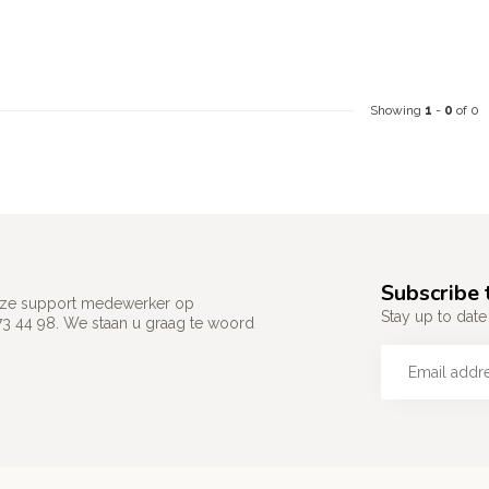
Showing
1
-
0
of 0
Subscribe 
 onze support medewerker op
Stay up to date 
73 44 98. We staan u graag te woord