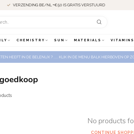
VERZENDING BE/NL +€50 IS GRATIS VERSTUURD
NLY
CHEMISTRY
SUN
MATERIALS
VITAMINS
EN HEEFT IN DE BELENUX ? ..... KLIK IN DE MENU BALK HIERBOVEN OP
 goedkoop
oducts
No products f
CONTINUE SHOPP