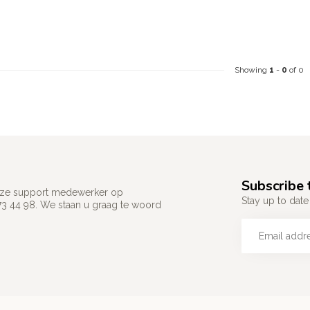
Showing
1
-
0
of 0
Subscribe 
 onze support medewerker op
Stay up to date 
73 44 98. We staan u graag te woord