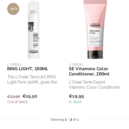
-35%
L'OREAL
L'OREAL
RING LIGHT, 150ML
SE Vitamino Color
Conditioner, 200ml
The L'Oréal Tecni.Art RING
Light Pure 150ML gives the
L'Oréal Serie Expert
hair a beautiful shine tha...
Vitamino Color Conditioner
is a protective conditioner
€15,50
€19,95
€23,95
for ...
Out of stock
In stock
Showing
1
-
2
of 2