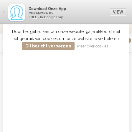
Download Onze App
VIEW
×
CURAMORA BV
FREE - In Google Play
VERZENDI
MEER DAN 18 JAAR ERVARING
9.2
VERSTUU
Door het gebruiken van onze website, ga je akkoord met
het gebruik van cookies om onze website te verbeteren.
0
MENU
Dit bericht verbergen
Meer over cookies »
WIST JE DAT HAARBOETIEK DE GROOTSTE COLLECTIE ZON
PRODUCTEN HEEFT IN DE BELENUX ? ..... KLIK IN DE MENU
BALK HIERBOVEN OP ZON EN ONTDEK ZE ALLEMAAL
Home
/
Tags
/
Curl Conditioner bestellen
Producten getagd met Curl
Conditioner bestellen