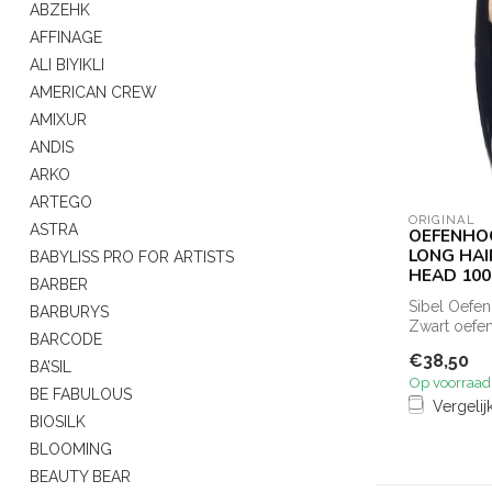
ABZEHK
AFFINAGE
ALI BIYIKLI
AMERICAN CREW
AMIXUR
ANDIS
ARKO
ARTEGO
ORIGINAL
ASTRA
OEFENHOO
LONG HAI
BABYLISS PRO FOR ARTISTS
HEAD 10
BARBER
Sibel Oefe
BARBURYS
Zwart oefe
BARCODE
Jessy , een
€38,50
goedkoop o
BA’SIL
Op voorraad
BE FABULOUS
Vergelij
BIOSILK
BLOOMING
BEAUTY BEAR