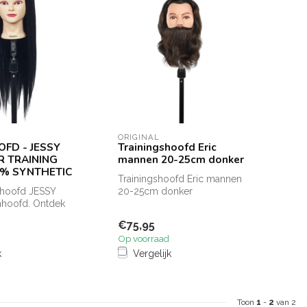
ORIGINAL
FD - JESSY
Trainingshoofd Eric
R TRAINING
mannen 20-25cm donker
0% SYNTHETIC
Trainingshoofd Eric mannen
nhoofd JESSY
20-25cm donker
nhoofd. Ontdek
 bijzonder
€75,95
...
Op voorraad
k
Vergelijk
Toon
1
-
2
van 2