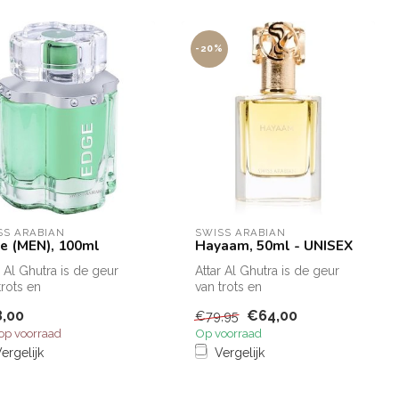
-20%
SS ARABIAN
SWISS ARABIAN
e (MEN), 100ml
Hayaam, 50ml - UNISEX
r Al Ghutra is de geur
Attar Al Ghutra is de geur
trots en
van trots en
elijkheid.De opening is
mannelijkheid.De opening is
,00
€64,00
€79,95
oase van...
een oase van...
 op voorraad
Op voorraad
ergelijk
Vergelijk