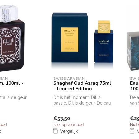
BIAN
SWISS ARABIAN
SWI
, 100ml -
Shaghaf Oud Azraq 75ml
Eau
- Limited Edition
100
tra is de geur
Dit is het moment. Dit is
De a
passie. Dit is de geur. De eau
van 
id.De opening is
de parfum Swiss Arabian...
een 
...
€53,50
€29
raad
Niet op voorraad
Niet
k
Vergelijk
V