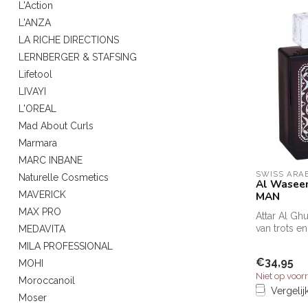
L'Action
L'ANZA
LA RICHE DIRECTIONS
LERNBERGER & STAFSING
Lifetool
LIVAYI
L'OREAL
Mad About Curls
Marmara
MARC INBANE
SWISS ARA
Naturelle Cosmetics
Al Waseem
MAN
MAVERICK
MAX PRO
Attar Al Ghu
van trots en
MEDAVITA
mannelijkhe
MILA PROFESSIONAL
een oase van
€34,95
MOHI
Niet op voor
Moroccanoil
Vergelij
Moser