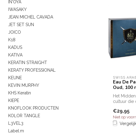
IN'OYA
IWASAKY
JEAN MICHEL CAVADA
JET SET SUN
JOICO
K18
KADUS
KATIVA
KERATIN STRAIGHT
KERATY PROFESSIONAL
KEUNE
SWISS ARA
Eau De Pa
KEVIN MURPHY
Oud, 100 
KHS Keratin
Het Midden
KIEPE
cultuur die
traditie en 
KNOFLOOK PRODUCTEN
€29,95
Gha...
KOLOR TANGLE
Niet op voor
L3VEL3
Vergelij
Label.m