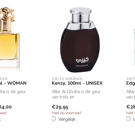
BIAN
SWISS ARABIAN
SWI
ml - WOMAN
Kenzy, 100ml - UNISEX
Edg
tra is de geur
Attar Al Ghutra is de geur
Atta
van trots en
van 
id.De opening is
mannelijkheid.De opening is
mann
64,00
€29,95
€38
...
een oase van...
een 
raad
Niet op voorraad
Niet
k
Vergelijk
V