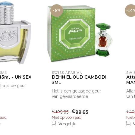
-9%
-10
BIAN
SWISS ARABIAN
SWI
 45ml - UNISEX
DEHN EL OUD CAMBODI,
Att
3ML
MA
tra is de geur
Het is een gelaagde geur
Atta
id.De opening is
van gewaardeerde
van 
...
Cambodjaanse oudh-olie.
mann
Het is voor wi...
een 
€99,95
€109,95
€10
raad
Niet op voorraad
Niet
k
Vergelijk
V