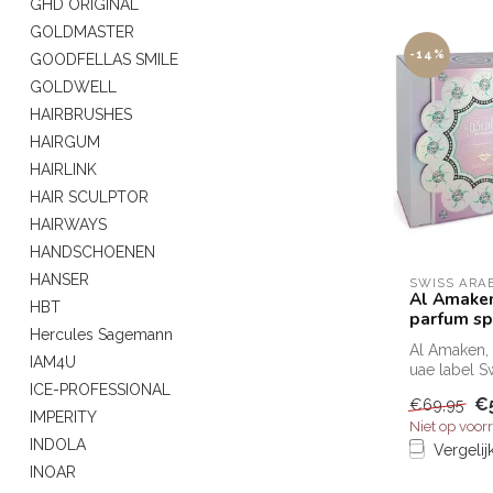
GHD ORIGINAL
GOLDMASTER
-14%
GOODFELLAS SMILE
GOLDWELL
HAIRBRUSHES
HAIRGUM
HAIRLINK
HAIR SCULPTOR
HAIRWAYS
HANDSCHOENEN
HANSER
SWISS ARA
Al Amaken
HBT
parfum sp
Hercules Sagemann
Al Amaken,
IAM4U
uae label Sw
ICE-PROFESSIONAL
een onweer
€
€69,95
fruitige...
IMPERITY
Niet op voor
INDOLA
Vergelij
INOAR