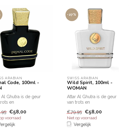
%
-27%
SS ARABIAN
SWISS ARABIAN
mal Code, 100ml -
Wild Spirit, 100ml -
N
WOMAN
r Al Ghutra is de geur
Attar Al Ghutra is de geur
trots en
van trots en
elijkheid.De opening is
mannelijkheid.De opening is
€58,00
€58,00
,95
€79,95
oase van...
een oase van...
 op voorraad
Niet op voorraad
ergelijk
Vergelijk