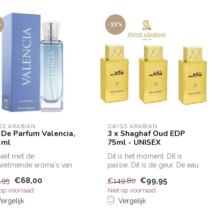
%
-33%
SS ARABIAN
SWISS ARABIAN
 De Parfum Valencia,
3 x Shaghaf Oud EDP
 ml
75ml - UNISEX
akt met de
Dit is het moment. Dit is
welmende aroma's van
passie. Dit is de geur. De eau
ebloemen.
de parfum Swiss Arabian...
€68,00
€99,95
,95
€149,80
 op voorraad
Niet op voorraad
s Arabian Valencia p...
ergelijk
Vergelijk