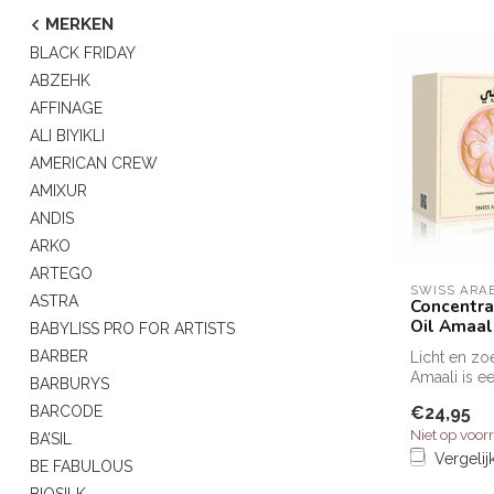
MERKEN
BLACK FRIDAY
ABZEHK
AFFINAGE
ALI BIYIKLI
AMERICAN CREW
AMIXUR
ANDIS
ARKO
ARTEGO
SWISS ARA
ASTRA
Concentr
Oil Amaali
BABYLISS PRO FOR ARTISTS
BARBER
Licht en zo
Amaali is e
BARBURYS
geur die wer
€24,95
BARCODE
Niet op voor
BA’SIL
Vergelij
BE FABULOUS
BIOSILK