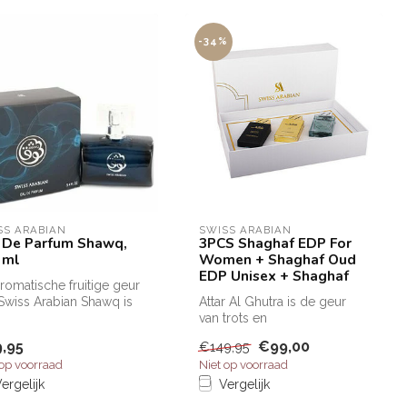
-34%
SS ARABIAN
SWISS ARABIAN
 De Parfum Shawq,
3PCS Shaghaf EDP For
 ml
Women + Shaghaf Oud
EDP Unisex + Shaghaf
romatische fruitige geur
Swiss Arabian Shawq is
Attar Al Ghutra is de geur
unisex geur die elk ...
van trots en
mannelijkheid.De opening is
,95
€99,00
€149,95
een oase van...
 op voorraad
Niet op voorraad
ergelijk
Vergelijk