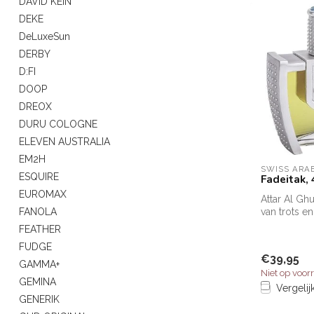
DAVID KEIN
DEKE
DeLuxeSun
DERBY
D:FI
DOOP
DREOX
DURU COLOGNE
ELEVEN AUSTRALIA
EM2H
SWISS ARA
ESQUIRE
Fadeitak,
EUROMAX
Attar Al Ghu
FANOLA
van trots en
mannelijkhe
FEATHER
een oase van
FUDGE
€39,95
GAMMA+
Niet op voor
GEMINA
Vergelij
GENERIK