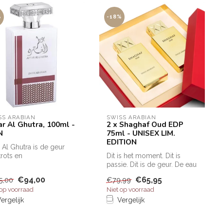
%
-18%
SS ARABIAN
SWISS ARABIAN
ar Al Ghutra, 100ml -
2 x Shaghaf Oud EDP
N
75ml - UNISEX LIM.
EDITION
r Al Ghutra is de geur
trots en
Dit is het moment. Dit is
elijkheid.De opening is
passie. Dit is de geur. De eau
oase van...
de parfum Swiss Arabian...
€94,00
€65,95
5,00
€79,99
 op voorraad
Niet op voorraad
ergelijk
Vergelijk