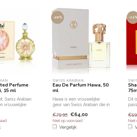
-20%
-12
BIAN
SWISS ARABIAN
SWI
ated Perfume
Eau De Parfum Hawa, 50
Sha
, 15 ml
ml
75m
et, Swiss Arabian
Hawa is een vrouwelijke
Dit 
en vrouwelijke
geur van Swiss Arabian die in
pass
d uitgebracht...
2021 werd gelanceerd.
de p
€64,00
€79,95
€59
Ter...
raad
Niet op voorraad
Niet
k
Vergelijk
V