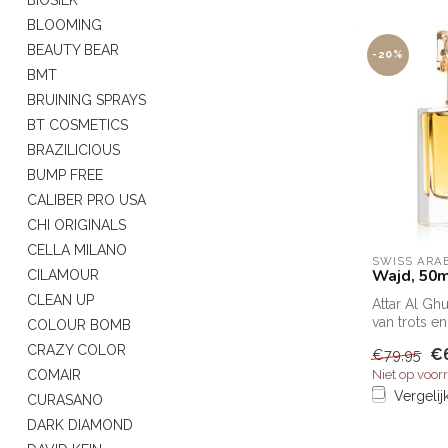
BLOOMING
BEAUTY BEAR
-20%
BMT
BRUINING SPRAYS
BT COSMETICS
BRAZILICIOUS
BUMP FREE
CALIBER PRO USA
CHI ORIGINALS
CELLA MILANO
SWISS ARA
Wajd, 50
CILAMOUR
CLEAN UP
Attar Al Ghu
van trots en
COLOUR BOMB
mannelijkhe
CRAZY COLOR
€
€79,95
een oase van
Niet op voor
COMAIR
Vergelij
CURASANO
DARK DIAMOND