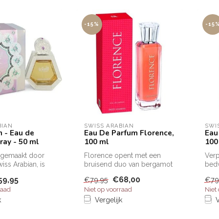
-15%
-15
BIAN
SWISS ARABIAN
SWI
 - Eau de
Eau De Parfum Florence,
Eau
ray - 50 ml
100 ml
100
 gemaakt door
Florence opent met een
Verp
iss Arabian, is
bruisend duo van bergamot
bed
staanbare
en citroen wat zorgt voor
lent
59,95
€68,00
€79,95
€79
een s...
raad
Niet op voorraad
Niet
Swis
k
Vergelijk
V