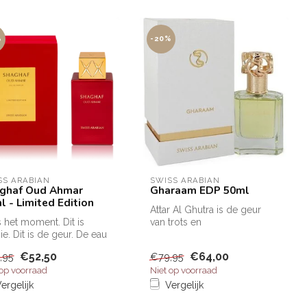
%
-20%
SS ARABIAN
SWISS ARABIAN
ghaf Oud Ahmar
Gharaam EDP 50ml
l - Limited Edition
Attar Al Ghutra is de geur
is het moment. Dit is
van trots en
ie. Dit is de geur. De eau
mannelijkheid.De opening is
arfum Swiss Arabian...
een oase van...
€52,50
€64,00
,95
€79,95
 op voorraad
Niet op voorraad
ergelijk
Vergelijk