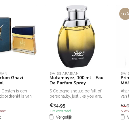
-17
BIAN
SWISS ARABIAN
SWI
rfum Ghazi
Mutamayez, 100 ml - Eau
Pri
ml
De Parfum Spray
MA
-Oosten is een
S Cologne should be full of
Atta
 doordrenkt is van
personality, just like you are.
van 
erfgoed.
Swiss Arabian Mutama...
mann
€34,95
€69
een 
raad
Op voorraad
Niet
k
Vergelijk
V