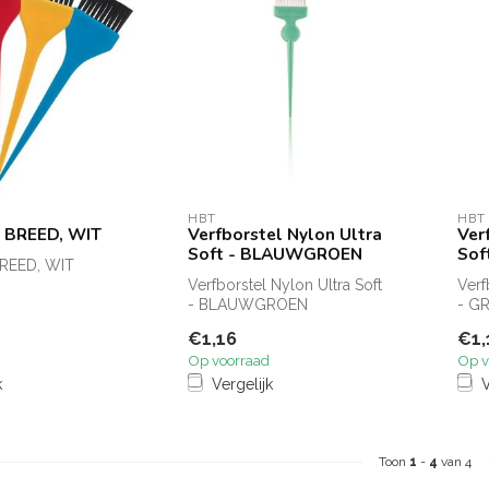
HBT
HBT
t BREED, WIT
Verfborstel Nylon Ultra
Ver
Soft - BLAUWGROEN
Sof
BREED, WIT
Verfborstel Nylon Ultra Soft
Verf
- BLAUWGROEN
- G
€1,16
€1,
Op voorraad
Op v
k
Vergelijk
V
Toon
1
-
4
van 4