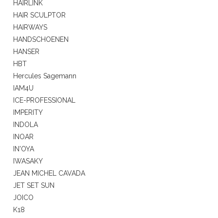
HAIRLINK
HAIR SCULPTOR
HAIRWAYS
HANDSCHOENEN
HANSER
HBT
Hercules Sagemann
IAM4U
ICE-PROFESSIONAL
IMPERITY
INDOLA
INOAR
IN'OYA
IWASAKY
JEAN MICHEL CAVADA
JET SET SUN
JOICO
K18