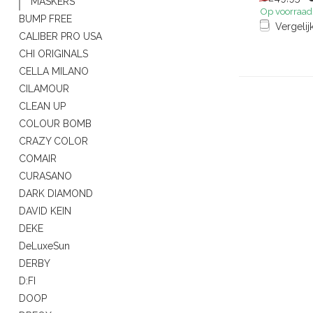
stand ho...
MASKERS
Op voorraad
BUMP FREE
Vergelij
CALIBER PRO USA
CHI ORIGINALS
CELLA MILANO
CILAMOUR
CLEAN UP
COLOUR BOMB
CRAZY COLOR
COMAIR
CURASANO
DARK DIAMOND
DAVID KEIN
DEKE
DeLuxeSun
DERBY
D:FI
DOOP