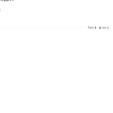
k
Toon
1
-
5
van 5