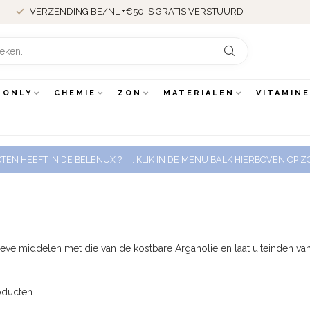
VERZENDING BE/NL +€50 IS GRATIS VERSTUURD
 ONLY
CHEMIE
ZON
MATERIALEN
VITAMIN
EN HEEFT IN DE BELENUX ? ..... KLIK IN DE MENU BALK HIERBOVEN OP
 middelen met die van de kostbare Arganolie en laat uiteinden van d
ducten