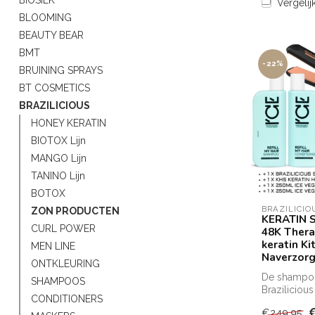
Vergelij
BLOOMING
BEAUTY BEAR
BMT
-22%
BRUINING SPRAYS
BT COSMETICS
BRAZILICIOUS
HONEY KERATIN
BIOTOX Lijn
MANGO Lijn
TANINO Lijn
BOTOX
BRAZILICIO
ZON PRODUCTEN
KERATIN S
CURL POWER
48K Thera
keratin Ki
MEN LINE
Naverzorg
ONTKLEURING
De shampoo
SHAMPOOS
Brazilicious
CONDITIONERS
reeks is ide
€249,95