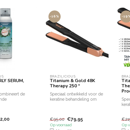
-16%
-19
US
BRAZILICIOUS
BRA
RLY SERUM,
Titanium & Gold 48K
Tit
Therapy 250 º
The
Pro
combineert de
Speciaal ontwikkeld voor de
nde
keratine behandeling om
Spec
pen van actieve
een TOP resultaat te
kera
t die ...
bekomen...
een 
beko
2,00
€79,95
€95,00
€21
Op voorraad
Op v