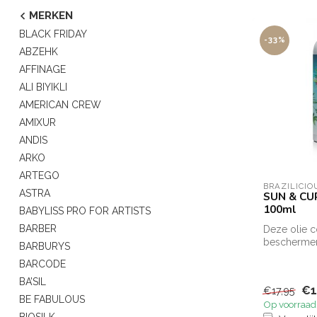
MERKEN
BLACK FRIDAY
-33%
ABZEHK
AFFINAGE
ALI BIYIKLI
AMERICAN CREW
AMIXUR
ANDIS
ARKO
ARTEGO
BRAZILICIO
ASTRA
SUN & CU
100ml
BABYLISS PRO FOR ARTISTS
BARBER
Deze olie 
bescherme
BARBURYS
eigenschap
BARCODE
middelen me
BA’SIL
€1
€17,95
BE FABULOUS
Op voorraad
BIOSILK