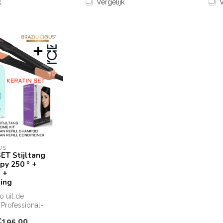
k
Vergelijk
V
US
ET Stijltang
py 250 º +
t +
ing
 uit de
 Professional-
aal voor het in
€195,00