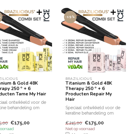
%
-19%
ZILICIOUS
BRAZILICIOUS
anium & Gold 48K
Titanium & Gold 48K
rapy 250 º + 6
Therapy 250 º + 6
ducten Tame My Hair
Producten Repair My
Hair
iaal ontwikkeld voor de
tine behandeling om
Speciaal ontwikkeld voor de
TOP resultaat te
keratine behandeling om
men...
een TOP resultaat te
€175,00
€175,00
5,00
€215,00
bekomen...
oorraad
Niet op voorraad