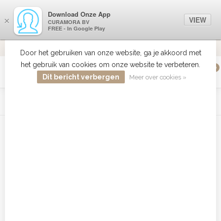
Download Onze App
VIEW
×
CURAMORA BV
FREE - In Google Play
VERZENDI
MEER DAN 18 JAAR ERVARING
9.2
VERSTUU
Door het gebruiken van onze website, ga je akkoord met
het gebruik van cookies om onze website te verbeteren.
0
MENU
Dit bericht verbergen
Meer over cookies »
WIST JE DAT HAARBOETIEK DE GROOTSTE COLLECTIE ZON
PRODUCTEN HEEFT IN DE BELENUX ? ..... KLIK IN DE MENU
BALK HIERBOVEN OP ZON EN ONTDEK ZE ALLEMAAL
Home
/
MERKEN
/
Sibel
/
Haarstofzuiger
Haarstofzuiger
Filters