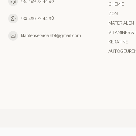
+32 499 73 44 98
CHEMIE
ZON
+32 499 73 44 98
MATERIALEN
VITAMINES &
klantenservice.hbt@gmail.com
KERATINE
AUTOGEURE