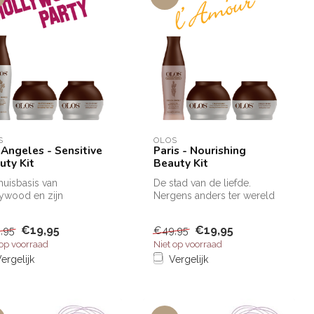
S
OLOS
 Angeles - Sensitive
Paris - Nourishing
uty Kit
Beauty Kit
huisbasis van
De stad van de liefde.
ywood en zijn
Nergens anders ter wereld
rnationale (film)sterren.
ervaar je zo’n unieke en
voor soort...
romant...
€19,95
€19,95
,95
€49,95
 op voorraad
Niet op voorraad
ergelijk
Vergelijk