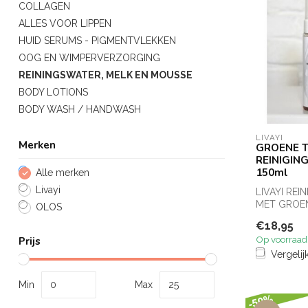
COLLAGEN
ALLES VOOR LIPPEN
HUID SERUMS - PIGMENTVLEKKEN
OOG EN WIMPERVERZORGING
REININGSWATER, MELK EN MOUSSE
BODY LOTIONS
BODY WASH / HANDWASH
LIVAYI
Merken
GROENE 
REINIGIN
150ml
Alle merken
Livayi
LIVAYI REI
MET GROEN
OLOS
BOTANISCH
€18,95
VERFRISSEN
Op voorraad
Prijs
Vergelij
Min
Max