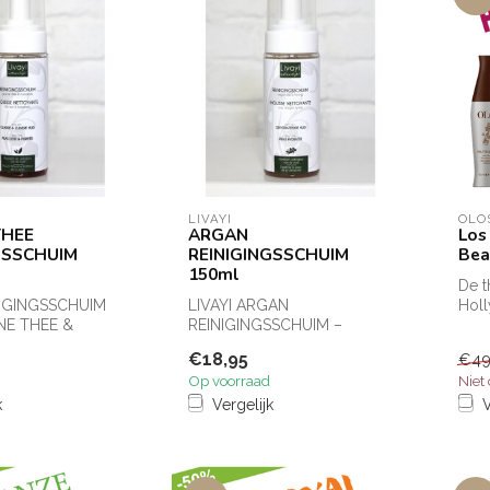
LIVAYI
OLO
THEE
ARGAN
Los
GSSCHUIM
REINIGINGSSCHUIM
Bea
150ml
De t
NIGINGSSCHUIM
LIVAYI ARGAN
Holl
E THEE &
REINIGINGSSCHUIM –
inte
E EXTRACTEN –
ZACHT, VOEDEND & DIEP
Wat 
€18,95
€49
D & D...
REINIGEND
Op voorraad
Niet
Verwijder moe...
k
Vergelijk
V