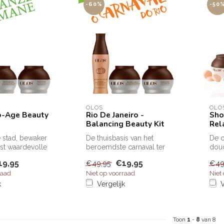
-60%
-50
OLOS
OLO
o-Age Beauty
Rio De Janeiro -
Sho
Balancing Beauty Kit
Rel
 stad, bewaker
De thuisbasis van het
De 
st waardevolle
beroemdste carnaval ter
douc
dste
wereld. Het klimaat in Rio is
ond
19,95
€19,95
€49,95
€49
en en...
warm...
behu
raad
Niet op voorraad
Niet
k
Vergelijk
V
Toon
1
-
8
van 8