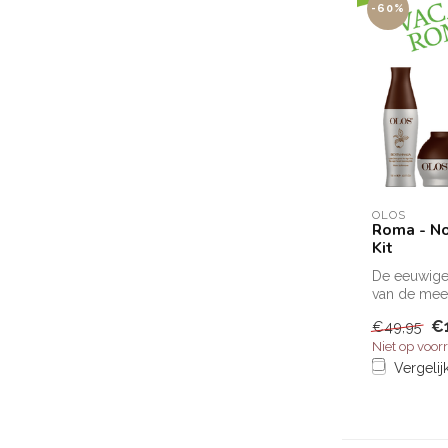
-60%
OLOS
Roma - N
Kit
De eeuwige
van de mee
en beroem
€
€49,95
meesterwerk
Niet op voor
Vergelij