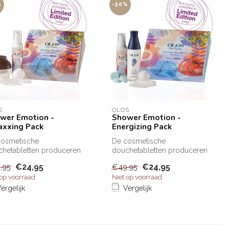
%
-50%
S
OLOS
wer Emotion -
Shower Emotion -
axxing Pack
Energizing Pack
cosmetische
De cosmetische
hetabletten produceren
douchetabletten produceren
er de douche, met
onder de douche, met
€24,95
€24,95
,95
€49,95
lp van strome...
behulp van strome...
 op voorraad
Niet op voorraad
ergelijk
Vergelijk