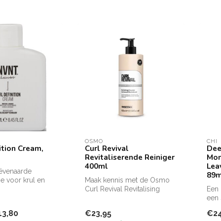
OSMO
CHI
ition Cream,
Curl Revival
Dee
Revitaliserende Reiniger
Mon
400ml
Lea
ëvenaarde
89m
e voor krul en
Maak kennis met de Osmo
Vocht in
Curl Revival Revitalising
Een 
renge...
Cleanser 400ml - Uw pad
een 
naar v...
behe
13,80
€23,95
€24
en na