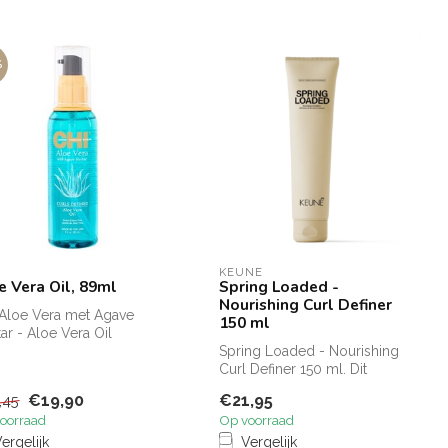
%
KEUNE
e Vera Oil, 89ml
Spring Loaded -
Nourishing Curl Definer
Aloe Vera met Agave
150 ml
ar - Aloe Vera Oil
ijkt met Aloe Vera en
Spring Loaded - Nourishing
 ...
Curl Definer 150 ml. Dit
product is speciaal
€19,90
€21,95
,45
ontwikke...
oorraad
Op voorraad
ergelijk
Vergelijk