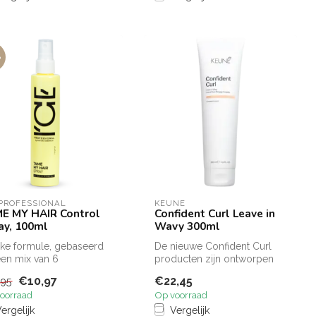
%
-PROFESSIONAL
KEUNE
E MY HAIR Control
Confident Curl Leave in
ay, 100ml
Wavy 300ml
ke formule, gebaseerd
De nieuwe Confident Curl
en mix van 6
producten zijn ontworpen
ogische oliën, hydrateert
en ontwikkeld in het Keune
€10,97
€22,45
,95
edt...
Lab...
oorraad
Op voorraad
ergelijk
Vergelijk