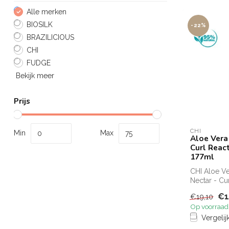
Alle merken
BIOSILK
-22%
BRAZILICIOUS
CHI
FUDGE
Bekijk meer
Prijs
CHI
Min
Max
Aloe Vera
Curl React
177ml
CHI Aloe V
Nectar - Cur
Spray Verle
€1
€19,10
en...
Op voorraad
Vergelij