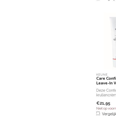
KEUNE
Care Conf
Leave-In 
Deze Confi
krullencrèm
slag, vermi
€21,95
biedt e...
Niet op voor
Vergelij