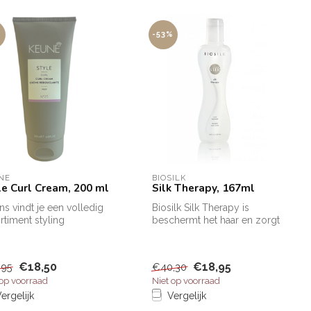
-53%
NE
BIOSILK
le Curl Cream, 200 ml
Silk Therapy, 167ml
ons vindt je een volledig
Biosilk Silk Therapy is
rtiment styling
beschermt het haar en zorgt
ucten van Keune voor
voor een schitterende
..
glans....
€18,50
€18,95
,95
€40,30
 op voorraad
Niet op voorraad
ergelijk
Vergelijk