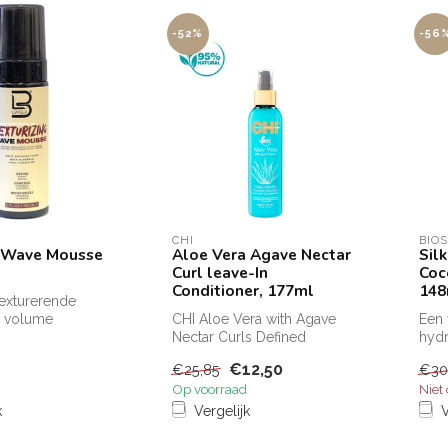
-52%
-56
CHI
BIOS
g Wave Mousse
Aloe Vera Agave Nectar
Sil
Curl leave-In
Coc
Conditioner, 177ml
148
texturerende
 volume
CHI Aloe Vera with Agave
Een
atuurlijke golven
Nectar Curls Defined
hydr
Definieer, verbeter en
zorg
€12,50
€25,85
€30
verlevendig...
weel
Op voorraad
Niet
k
Vergelijk
V