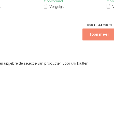
Op voorraad
Op v
k
Vergelijk
V
Toon
1
-
24
van 39
Toon meer
en uitgebreide selectie van producten voor uw krullen