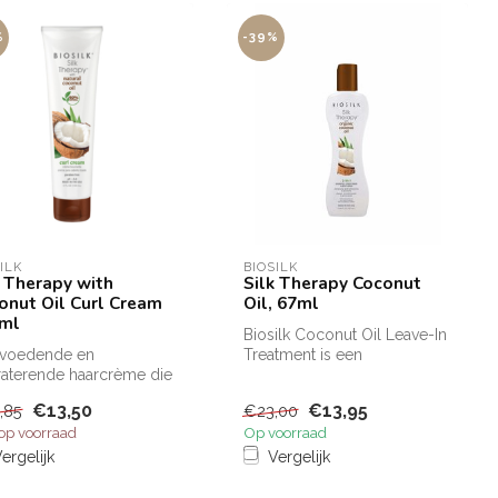
%
-39%
ILK
BIOSILK
k Therapy with
Silk Therapy Coconut
onut Oil Curl Cream
Oil, 67ml
ml
Biosilk Coconut Oil Leave-In
 voedende en
Treatment is een
aterende haarcrème die
lichtgewicht leave-in-
t voor mooie,
behandeling ...
€13,50
€13,95
,85
€23,00
derige krullen.
 op voorraad
Op voorraad
ergelijk
Vergelijk