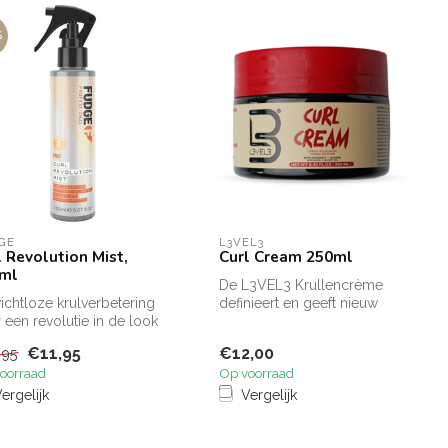
%
GE
L3VEL3
l Revolution Mist,
Curl Cream 250ml
ml
De L3VEL3 Krullencrème
chtloze krulverbetering
definieert en geeft nieuw
 een revolutie in de look
leven aan je krullen zonder
l van je krullen....
ze ...
€11,95
€12,00
,95
oorraad
Op voorraad
ergelijk
Vergelijk