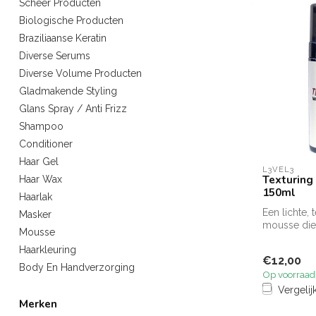
Scheer Producten
Biologische Producten
Braziliaanse Keratin
Diverse Serums
Diverse Volume Producten
Gladmakende Styling
Glans Spray / Anti Frizz
Shampoo
Conditioner
Haar Gel
L3VEL3
Texturin
Haar Wax
150ml
Haarlak
Een lichte, 
Masker
mousse die
Mousse
toevoegt, n
Haarkleuring
definiee...
€12,00
Body En Handverzorging
Op voorraad
Vergelij
Merken