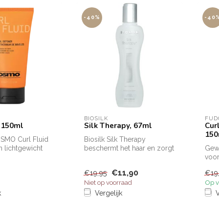
-40%
-40
BIOSILK
FUD
d 150ml
Silk Therapy, 67ml
Cur
150
SMO Curl Fluid
Biosilk Silk Therapy
n lichtgewicht
beschermt het haar en zorgt
Gewi
die natuurlijke k...
voor een schitterende glans.
voor
Bi...
& fee
€11,90
€19,95
€19
Niet op voorraad
Op v
k
Vergelijk
V