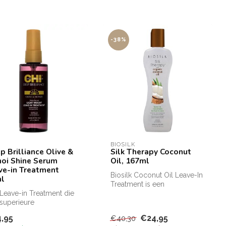
-38%
BIOSILK
p Brilliance Olive &
Silk Therapy Coconut
oi Shine Serum
Oil, 167ml
ve-in Treatment
Biosilk Coconut Oil Leave-In
l
Treatment is een
Leave-in Treatment die
lichtgewicht leave-in-
superieure
behandeling ...
ersbaarheid, gladheid
,95
€24,95
€40,30
tuurlij...