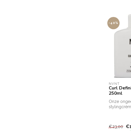
-40%
NVNT
Curl Defin
250ml
Onze onge
stylingcrèm
beweging. 
evenwicht b
€
€23,00