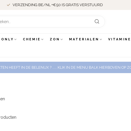
VERZENDING BE/NL +€50 IS GRATIS VERSTUURD
 ONLY
CHEMIE
ZON
MATERIALEN
VITAMIN
EN HEEFT IN DE BELENUX ? ..... KLIK IN DE MENU BALK HIERBOVEN OP
len
roducten