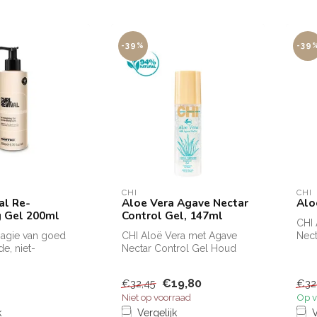
-39%
-39
CHI
CHI
al Re-
Aloe Vera Agave Nectar
Alo
g Gel 200ml
Control Gel, 147ml
CHI 
magie van goed
CHI Aloë Vera met Agave
Nect
e, niet-
Nectar Control Gel Houd
Verr
krullen met onze
krullen en de textuur onder
zijde,
cont...
€19,80
€32,45
€32
Niet op voorraad
Op v
k
Vergelijk
V