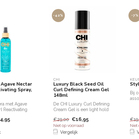
-42%
-7%
CHI
KEU
 Agave Nectar
Luxury Black Seed Oil
Sty
ivating Spray,
Curl Defining Cream Gel
Bij 
148ml
asso
era met Agave
De CHI Luxury Curl Defining
prod
l Reactivating
Cream Gel is een light hold
krull.
vendigt krullen
styling creme die kroeze...
4,95
€16,95
€29,00
€19
Niet op voorraad
Niet
k
Vergelijk
V