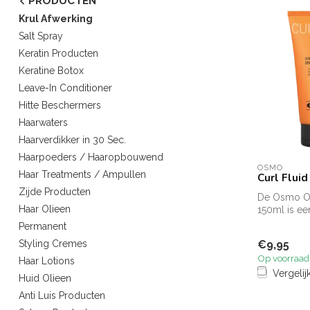
PRODUCTEN
Krul Afwerking
Salt Spray
Keratin Producten
Keratine Botox
Leave-In Conditioner
Hitte Beschermers
Haarwaters
Haarverdikker in 30 Sec.
Haarpoeders / Haaropbouwend
OSMO
Haar Treatments / Ampullen
Curl Flui
Zijde Producten
De Osmo O
Haar Olieen
150ml is ee
stylingfluid 
Permanent
€9,95
Styling Cremes
Op voorraad
Haar Lotions
Vergelij
Huid Olieen
Anti Luis Producten