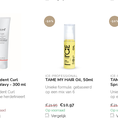
-50%
-50
ICE-PROFESSIONAL
ICE
ident Curl
TAME MY HAIR Oil, 50ml
TAM
Wavy - 300 ml
Spr
Unieke formule, gebaseerd
dent Curl
op een mix van 6
Unie
e herdefinieert
biologische oliën, hydrateert
op e
ndert pluis en
& voedt...
biol
€10,97
€21,95
€21
& vo
raad
Op voorraad
Op v
k
Vergelijk
V