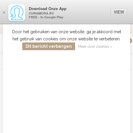
Download Onze App
VIEW
×
CURAMORA BV
FREE - In Google Play
VERZENDI
MEER DAN 18 JAAR ERVARING
9.2
VERSTUU
Door het gebruiken van onze website, ga je akkoord met
het gebruik van cookies om onze website te verbeteren.
0
MENU
Dit bericht verbergen
Meer over cookies »
WIST JE DAT HAARBOETIEK DE GROOTSTE COLLECTIE ZON
PRODUCTEN HEEFT IN DE BELENUX ? ..... KLIK IN DE MENU
BALK HIERBOVEN OP ZON EN ONTDEK ZE ALLEMAAL
Home
/
MERKEN
/
L'OREAL
/
OUTLET
OUTLET
Filters