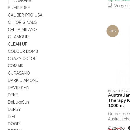
MASKERS
Vergelij
BUMP FREE
CALIBER PRO USA
CHI ORIGINALS
CELLA MILANO
-9%
CILAMOUR
CLEAN UP
COLOUR BOMB
CRAZY COLOR
COMAIR
CURASANO
DARK DIAMOND
DAVID KEIN
BRAZILICIO
Australia
DEKE
Therapy K
DeLuxeSun
1000ml
DERBY
Ontdek de 
D:FI
Australisch
DOOP
Verrijkt met
€220,00
mango en pr