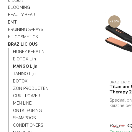
BLOOMING
BEAUTY BEAR
-16%
BMT
BRUINING SPRAYS
BT COSMETICS
BRAZILICIOUS
HONEY KERATIN
BIOTOX Lijn
MANGO Lijn
TANINO Lijn
BOTOX
BRAZILICIO
Titanium 
ZON PRODUCTEN
Therapy 2
CURL POWER
Speciaal on
MEN LINE
keratine b
ONTKLEURING
een TOP res
bekomen...
SHAMPOOS
€
CONDITIONERS
€95,00
Op voorraad