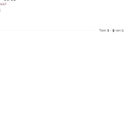
raad
k
Toon
1
-
9
van 9