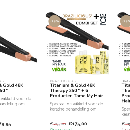
-19%
-19
US
BRAZILICIOUS
BRA
& Gold 48K
Titanium & Gold 48K
Tit
50 º
Therapy 250 º + 6
The
Producten Tame My Hair
Pro
twikkeld voor de
Hai
ehandeling om
Speciaal ontwikkeld voor de
ultaat te
keratine behandeling om
Spec
een TOP resultaat te
kera
bekomen...
een 
79,95
€175,00
€215,00
€21
beko
Op voorraad
Niet