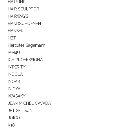
HAIRLINK
HAIR SCULPTOR
HAIRWAYS
HANDSCHOENEN
HANSER
HBT
Hercules Sagemann
IAM4U
ICE-PROFESSIONAL
IMPERITY
INDOLA
INOAR
IN'OYA
IWASAKY
JEAN MICHEL CAVADA
JET SET SUN
JOICO
K18