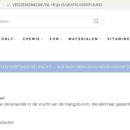
VERZENDING BE/NL +€50 IS GRATIS VERSTUURD
 ONLY
CHEMIE
ZON
MATERIALEN
VITAMIN
EN HEEFT IN DE BELENUX ? ..... KLIK IN DE MENU BALK HIERBOVEN OP
ar!
n de amandel in de vrucht van de mangoboom, die eenmaal geperst een 
oducten