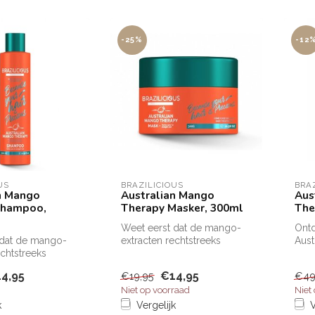
-25%
-12
US
BRAZILICIOUS
BRA
n Mango
Australian Mango
Aus
Shampoo,
Therapy Masker, 300ml
The
Weet eerst dat de mango-
Ont
 dat de mango-
extracten rechtstreeks
Aust
echtstreeks
afkomstig zijn van de
Verr
ijn van de
amandel in ...
mang
4,95
€14,95
€19,95
€49
..
Niet op voorraad
Niet
k
Vergelijk
V