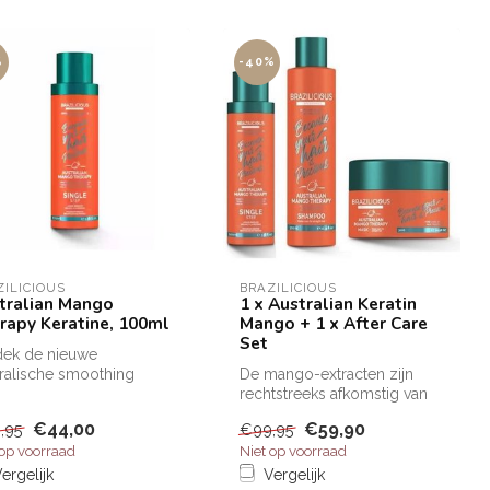
%
-40%
ZILICIOUS
BRAZILICIOUS
tralian Mango
1 x Australian Keratin
rapy Keratine, 100ml
Mango + 1 x After Care
Set
dek de nieuwe
ralische smoothing
De mango-extracten zijn
ijkt met Australische
rechtstreeks afkomstig van
o en prote...
de amandel in de vrucht van
€44,00
€59,90
,95
€99,95
d...
 op voorraad
Niet op voorraad
ergelijk
Vergelijk