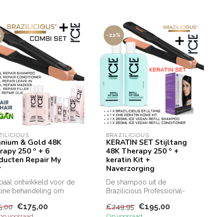
%
-22%
ZILICIOUS
BRAZILICIOUS
anium & Gold 48K
KERATIN SET Stijltang
rapy 250 º + 6
48K Therapy 250 º +
ducten Repair My
keratin Kit +
r
Naverzorging
iaal ontwikkeld voor de
De shampoo uit de
tine behandeling om
Brazilicious Professional-
TOP resultaat te
reeks is ideaal voor het in
€175,00
€195,00
5,00
€249,95
men...
stand ho...
 op voorraad
Op voorraad