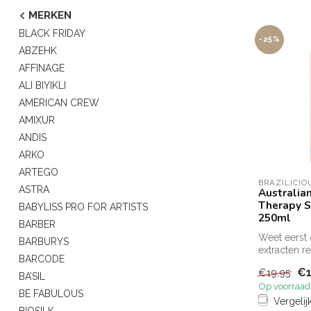
MERKEN
BLACK FRIDAY
-25%
ABZEHK
AFFINAGE
ALI BIYIKLI
AMERICAN CREW
AMIXUR
ANDIS
ARKO
ARTEGO
BRAZILICIO
ASTRA
Australia
Therapy 
BABYLISS PRO FOR ARTISTS
250ml
BARBER
Weet eerst
BARBURYS
extracten r
BARCODE
afkomstig z
€1
€19,95
amandel in .
BA’SIL
Op voorraad
BE FABULOUS
Vergelij
BIOSILK