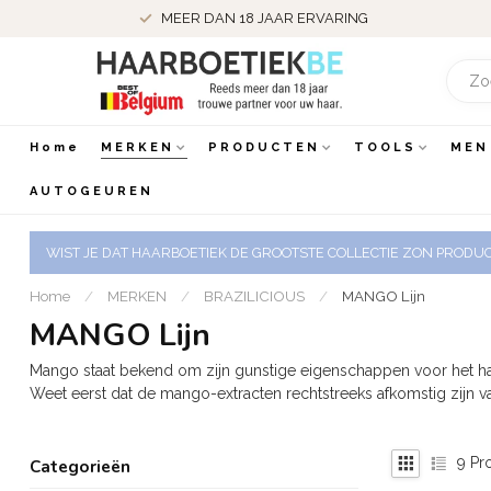
MEER DAN 18 JAAR ERVARING
Home
MERKEN
PRODUCTEN
TOOLS
MEN
AUTOGEUREN
WIST JE DAT HAARBOETIEK DE GROOTSTE COLLECTIE ZON PRODUCT
Home
/
MERKEN
/
BRAZILICIOUS
/
MANGO Lijn
MANGO Lijn
Mango staat bekend om zijn gunstige eigenschappen voor het ha
Weet eerst dat de mango-extracten rechtstreeks afkomstig zijn va
9
Pr
Categorieën