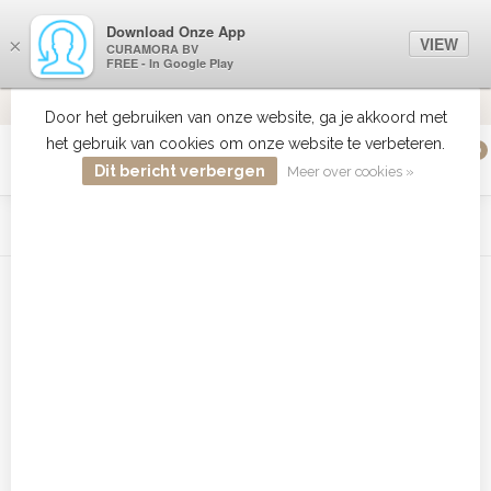
Download Onze App
VIEW
×
CURAMORA BV
FREE - In Google Play
VERZENDI
MEER DAN 18 JAAR ERVARING
9.2
VERSTUU
Door het gebruiken van onze website, ga je akkoord met
het gebruik van cookies om onze website te verbeteren.
0
MENU
Dit bericht verbergen
Meer over cookies »
WIST JE DAT HAARBOETIEK DE GROOTSTE COLLECTIE ZON
PRODUCTEN HEEFT IN DE BELENUX ? ..... KLIK IN DE MENU
BALK HIERBOVEN OP ZON EN ONTDEK ZE ALLEMAAL
Home
/
MERKEN
/
L'ANZA
/
Healing Style
Healing Style
Healing Style producten zijn bijzonder door het Keratin Healing
System, Nano technologie, UVA/UVB/UVC protectie,