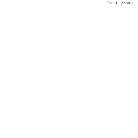
Toon
1
-
7
van 7