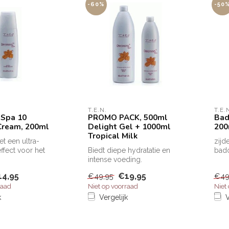
-60%
-50
T.E.N.
T.E.
 Spa 10
PROMO PACK, 500ml
Bad
Cream, 200ml
Delight Gel + 1000ml
200
Tropical Milk
et een ultra-
zijd
ffect voor het
Biedt diepe hydratatie en
bado
rking: geeft de
intense voeding.
bui
voor
14,95
€19,95
€49,95
€49
raad
Niet op voorraad
Niet
k
Vergelijk
V