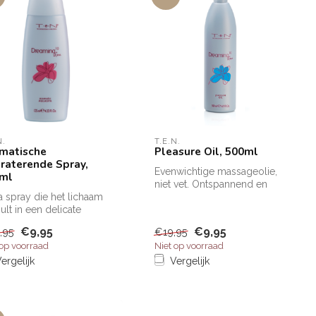
N.
T.E.N.
matische
Pleasure Oil, 500ml
raterende Spray,
Evenwichtige massageolie,
ml
niet vet. Ontspannend en
 spray die het lichaam
regenererend, de speciale
lt in een delicate
geu...
gipane geur.
€9,95
€9,95
,95
€19,95
 op voorraad
Niet op voorraad
ergelijk
Vergelijk