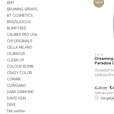
-45%
BMT
BRUINING SPRAYS
BT COSMETICS
BRAZILICIOUS
BUMP FREE
CALIBER PRO USA
CHI ORIGINALS
CELLA MILANO
CILAMOUR
T.E.N.
Dreaming
CLEAN UP
Paradise 
COLOUR BOMB
Vloeistof m
CRAZY COLOR
zijdezacht e
COMAIR
lichaam. We
hu...
CURASANO
€
€26,95
DARK DIAMOND
Niet op voor
Vergelij
DAVID KEIN
DEKE
DeLuxeSun