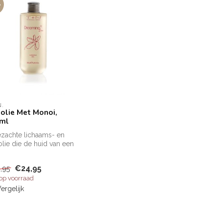
%
N.
olie Met Monoi,
ml
ezachte lichaams- en
lie die de huid van een
tengewone gloed
ziet
€24,95
,95
 op voorraad
ergelijk