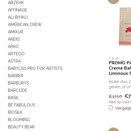
ABZEHK
AFFINAGE
ALI BIYIKLI
AMERICAN CREW
AMIXUR
ANDIS
ARKO
ARTEGO
T.E.N.
ASTRA
PROMO PA
Creme Ba
BABYLISS PRO FOR ARTISTS
Liminous
BARBER
leuke duo 
BARBURYS
geven of om
BARCODE
gebruiken
€7
€17,50
BA’SIL
Niet op voor
BE FABULOUS
Vergelij
BIOSILK
BLOOMING
BEAUTY BEAR