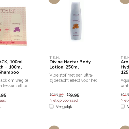
T.E.N.
T.E.
CK, 100ml
Divine Nectar Body
Aro
th + 100ml
Lotion, 250ml
Hyd
 Shampoo
125
Vloeistof met een ultra-
pack om weg te
zijdezacht effect voor het
Aqua
 lekker zelf te
lichaam. Werking: geeft de
omhu
hu...
fran
,95
€9,95
€26,95
€26
raad
Niet op voorraad
Niet
k
Vergelijk
V