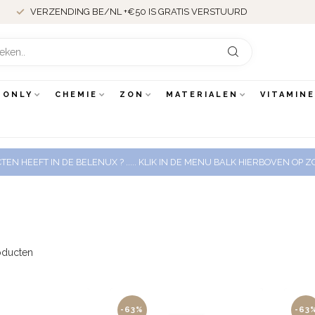
VERZENDING BE/NL +€50 IS GRATIS VERSTUURD
 ONLY
CHEMIE
ZON
MATERIALEN
VITAMIN
EN HEEFT IN DE BELENUX ? ..... KLIK IN DE MENU BALK HIERBOVEN OP
ducten
-63%
-63