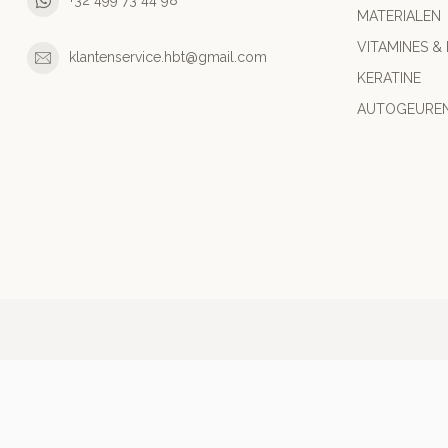
+32 499 73 44 98
MATERIALEN
VITAMINES &
klantenservice.hbt@gmail.com
KERATINE
AUTOGEURE