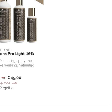
ASANO
ions Pro Light 16%
°1 tanning spray met
ke werking. Natuurlijk
nen in enkele minuten!
€45,00
,00
 op voorraad
ergelijk