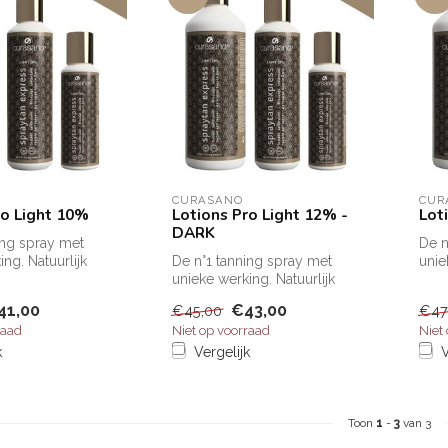
CURASANO
CUR
ro Light 10%
Lotions Pro Light 12% -
Lot
DARK
ing spray met
De n
ng. Natuurlijk
De n°1 tanning spray met
unie
enkele minuten!
unieke werking. Natuurlijk
brui
bruinen in enkele minuten!
C...
41,00
€43,00
€45,00
€47
C...
raad
Niet op voorraad
Niet
k
Vergelijk
V
Toon
1
-
3
van 3