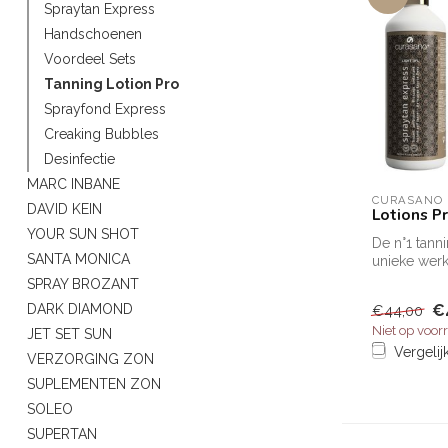
Spraytan Express
Handschoenen
Voordeel Sets
Tanning Lotion Pro
Sprayfond Express
Creaking Bubbles
Desinfectie
MARC INBANE
CURASANO
DAVID KEIN
Lotions P
YOUR SUN SHOT
De n°1 tann
SANTA MONICA
unieke werki
bruinen in 
SPRAY BROZANT
C...
€
DARK DIAMOND
€44,00
Niet op voor
JET SET SUN
Vergelij
VERZORGING ZON
SUPLEMENTEN ZON
SOLEO
SUPERTAN