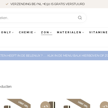
VERZENDING BE/NL +€50 IS GRATIS VERSTUURD
 ONLY
CHEMIE
ZON
MATERIALEN
VITAMIN
EN HEEFT IN DE BELENUX ? ..... KLIK IN DE MENU BALK HIERBOVEN OP
oducten
-4%
-4%