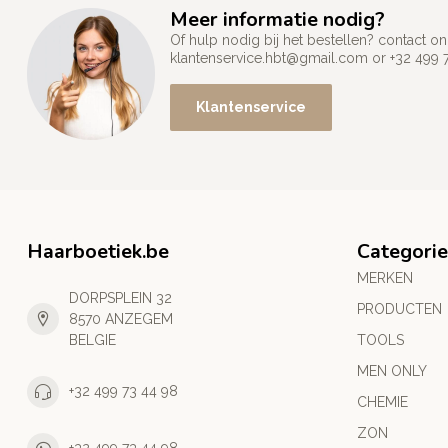
Meer informatie nodig?
Of hulp nodig bij het bestellen? contact
klantenservice.hbt@gmail.com
or +32 499 
Klantenservice
Haarboetiek.be
Categori
MERKEN
DORPSPLEIN 32
PRODUCTEN
8570 ANZEGEM
BELGIE
TOOLS
MEN ONLY
+32 499 73 44 98
CHEMIE
ZON