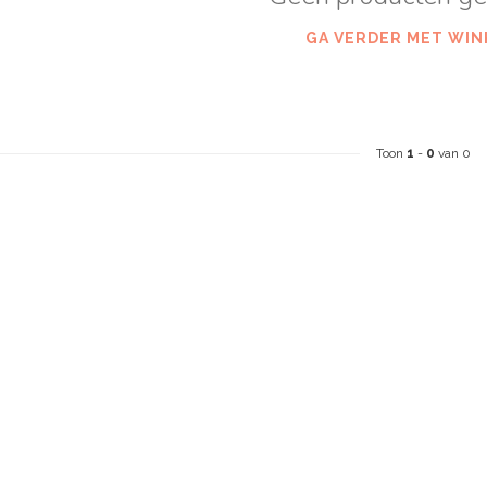
GA VERDER MET WIN
Toon
1
-
0
van 0