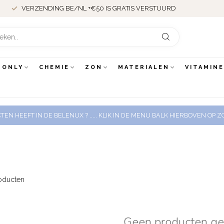
VERZENDING BE/NL +€50 IS GRATIS VERSTUURD
 ONLY
CHEMIE
ZON
MATERIALEN
VITAMIN
EN HEEFT IN DE BELENUX ? ..... KLIK IN DE MENU BALK HIERBOVEN OP
oducten
Geen producten g