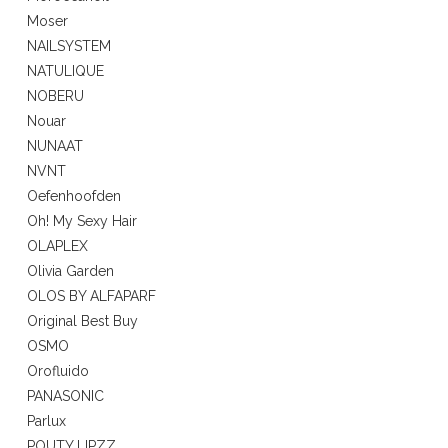
Moser
NAILSYSTEM
NATULIQUE
NOBERU
Nouar
NUNAAT
NVNT
Oefenhoofden
Oh! My Sexy Hair
OLAPLEX
Olivia Garden
OLOS BY ALFAPARF
Original Best Buy
OSMO
Orofluido
PANASONIC
Parlux
POUTY LIPZZ