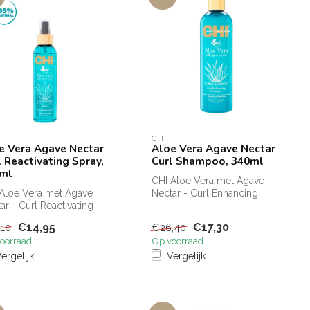
CHI
e Vera Agave Nectar
Aloe Vera Agave Nectar
l Reactivating Spray,
Curl Shampoo, 340ml
ml
CHI Aloe Vera met Agave
Aloe Vera met Agave
Nectar - Curl Enhancing
ar - Curl Reactivating
Shampoo Licht schuimende
y Verlevendigt krullen
shampoo...
€14,95
€17,30
,10
€26,40
oorraad
Op voorraad
ergelijk
Vergelijk