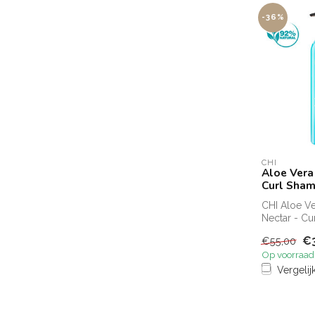
-36%
CHI
Aloe Vera
Curl Sha
CHI Aloe V
Nectar - Cu
Shampoo Li
€
€55,00
shampoo...
Op voorraad
Vergelij