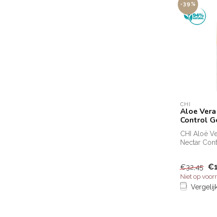
-39%
CHI
Aloe Vera
Control G
CHI Aloë V
Nectar Con
krullen en 
cont...
€1
€32,45
Niet op voor
Vergelij