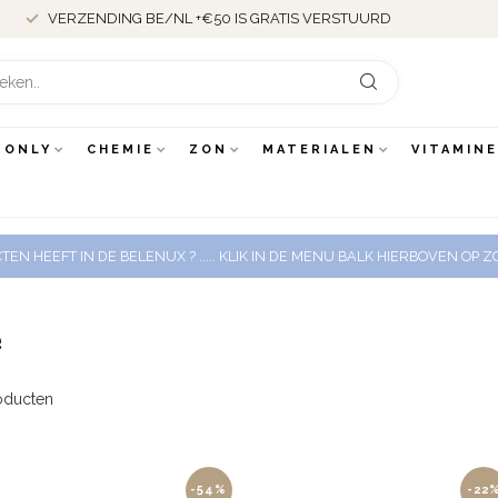
VERZENDING BE/NL +€50 IS GRATIS VERSTUURD
 ONLY
CHEMIE
ZON
MATERIALEN
VITAMIN
EN HEEFT IN DE BELENUX ? ..... KLIK IN DE MENU BALK HIERBOVEN OP
e
oducten
-54%
-22