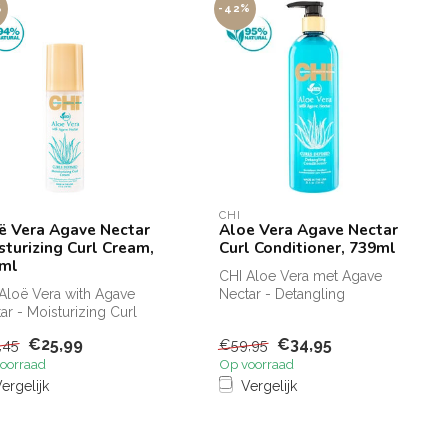
%
-42%
CHI
ë Vera Agave Nectar
Aloe Vera Agave Nectar
sturizing Curl Cream,
Curl Conditioner, 739ml
ml
CHI Aloe Vera met Agave
Aloë Vera with Agave
Nectar - Detangling
ar - Moisturizing Curl
Conditioner Definieert
m Deze niet
krullen, beva...
€25,99
€34,95
,45
€59,95
warende ...
oorraad
Op voorraad
ergelijk
Vergelijk