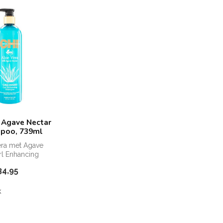
 Agave Nectar
mpoo, 739ml
era met Agave
rl Enhancing
cht schuimende
34,95
k