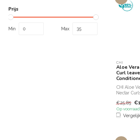
Prijs
Min
Max
CHI
Aloe Vera
Curl leave
Condition
CHI Aloe Ve
Nectar Curl
Definieer, v
€1
€25,85
verlevendig.
Op voorraad
Vergelij