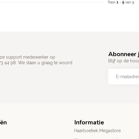
Toon
1
-
9
van 9
Abonneer j
 onze support medewerker op
Blijf op de hoo
73 44 98. We staan u graag te woord
eën
Informatie
Haarboetiek Megastore