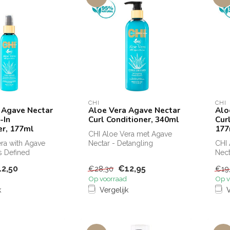
CHI
CHI
 Agave Nectar
Aloe Vera Agave Nectar
Alo
-In
Curl Conditioner, 340ml
Cur
er, 177ml
177
CHI Aloe Vera met Agave
ra with Agave
Nectar - Detangling
CHI 
s Defined
Conditioner Definieert
Nect
erbeter en
krullen, beva...
Spra
2,50
€12,95
€28,30
€19
..
en...
Op voorraad
Op v
k
Vergelijk
V