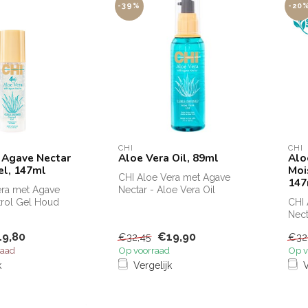
-39%
-20
CHI
CHI
 Agave Nectar
Aloe Vera Oil, 89ml
Alo
el, 147ml
Moi
CHI Aloe Vera met Agave
147
era met Agave
Nectar - Aloe Vera Oil
trol Gel Houd
Verrijkt met Aloe Vera en
CHI 
de textuur onder
zijde, ...
Nect
Crea
9,80
€19,90
€32,45
€32
verz
raad
Op voorraad
Op v
k
Vergelijk
V