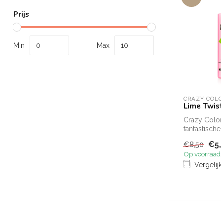
Prijs
Min
Max
CRAZY COL
Lime Twis
Crazy Color
fantastische
haarkleurin
€5
€8,50
haarkleuring
Op voorraad
Vergelij