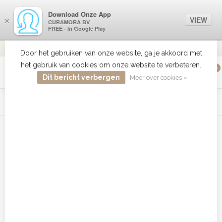
Download Onze App
VIEW
×
CURAMORA BV
FREE - In Google Play
VERZENDI
MEER DAN 18 JAAR ERVARING
9.2
VERSTUU
Door het gebruiken van onze website, ga je akkoord met
het gebruik van cookies om onze website te verbeteren.
0
MENU
Dit bericht verbergen
Meer over cookies »
WIST JE DAT HAARBOETIEK DE GROOTSTE COLLECTIE ZON
PRODUCTEN HEEFT IN DE BELENUX ? ..... KLIK IN DE MENU
BALK HIERBOVEN OP ZON EN ONTDEK ZE ALLEMAAL
Home
/
Tags
/
condi
Producten getagd met condi
Filters