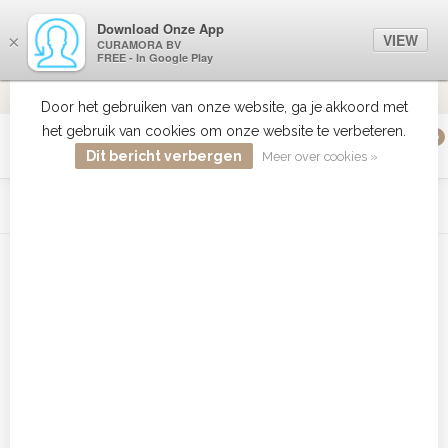
Download Onze App
VIEW
×
CURAMORA BV
FREE - In Google Play
VERZENDI
MEER DAN 18 JAAR ERVARING
9.2
VERSTUU
Door het gebruiken van onze website, ga je akkoord met
het gebruik van cookies om onze website te verbeteren.
0
MENU
Dit bericht verbergen
Meer over cookies »
WIST JE DAT HAARBOETIEK DE GROOTSTE COLLECTIE ZON
PRODUCTEN HEEFT IN DE BELENUX ? ..... KLIK IN DE MENU
BALK HIERBOVEN OP ZON EN ONTDEK ZE ALLEMAAL
Home
/
Tags
/
colou
Producten getagd met colou
Filters