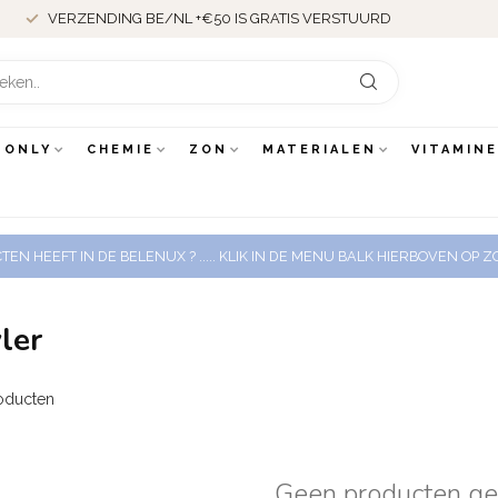
VERZENDING BE/NL +€50 IS GRATIS VERSTUURD
 ONLY
CHEMIE
ZON
MATERIALEN
VITAMIN
EN HEEFT IN DE BELENUX ? ..... KLIK IN DE MENU BALK HIERBOVEN OP
ler
oducten
Geen producten g