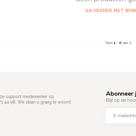
GA VERDER MET WIN
Toon
1
-
0
van 0
Abonneer j
 onze support medewerker op
Blijf op de hoo
73 44 98. We staan u graag te woord