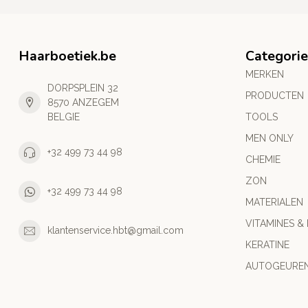
Haarboetiek.be
Categori
MERKEN
DORPSPLEIN 32
PRODUCTEN
8570 ANZEGEM
BELGIE
TOOLS
MEN ONLY
+32 499 73 44 98
CHEMIE
ZON
+32 499 73 44 98
MATERIALEN
VITAMINES &
klantenservice.hbt@gmail.com
KERATINE
AUTOGEURE