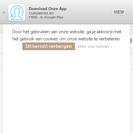
Download Onze App
VIEW
×
CURAMORA BV
FREE - In Google Play
ALTIJD DE BESTE PRIJS
9.2
Door het gebruiken van onze website, ga je akkoord met
het gebruik van cookies om onze website te verbeteren.
0
MENU
Dit bericht verbergen
Meer over cookies »
WIST JE DAT HAARBOETIEK DE GROOTSTE COLLECTIE ZON
PRODUCTEN HEEFT IN DE BELENUX ? ..... KLIK IN DE MENU
BALK HIERBOVEN OP ZON EN ONTDEK ZE ALLEMAAL
Home
/
Tags
/
Color Save Spray Conditio
Producten getagd met Color Save
Spray Conditio