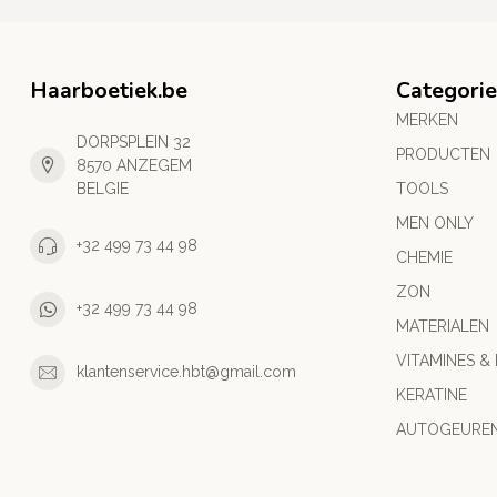
Haarboetiek.be
Categori
MERKEN
DORPSPLEIN 32
PRODUCTEN
8570 ANZEGEM
BELGIE
TOOLS
MEN ONLY
+32 499 73 44 98
CHEMIE
ZON
+32 499 73 44 98
MATERIALEN
VITAMINES &
klantenservice.hbt@gmail.com
KERATINE
AUTOGEURE