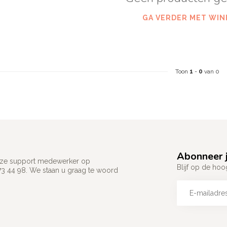
GA VERDER MET WIN
Toon
1
-
0
van 0
Abonneer j
 onze support medewerker op
Blijf op de hoo
73 44 98. We staan u graag te woord