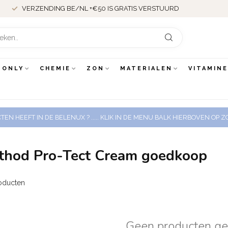
VERZENDING BE/NL +€50 IS GRATIS VERSTUURD
 ONLY
CHEMIE
ZON
MATERIALEN
VITAMIN
EN HEEFT IN DE BELENUX ? ..... KLIK IN DE MENU BALK HIERBOVEN OP
ethod Pro-Tect Cream goedkoop
oducten
Geen producten g