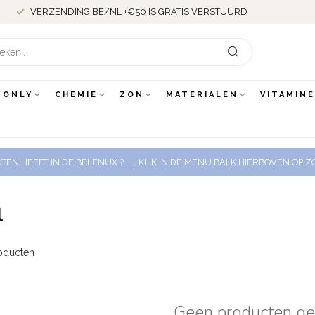
VERZENDING BE/NL +€50 IS GRATIS VERSTUURD
 ONLY
CHEMIE
ZON
MATERIALEN
VITAMIN
EN HEEFT IN DE BELENUX ? ..... KLIK IN DE MENU BALK HIERBOVEN OP
l
oducten
Geen producten g