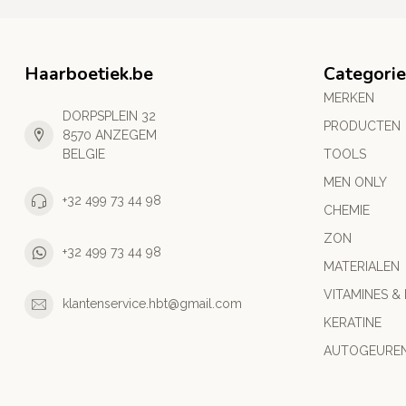
Haarboetiek.be
Categori
MERKEN
DORPSPLEIN 32
PRODUCTEN
8570 ANZEGEM
BELGIE
TOOLS
MEN ONLY
+32 499 73 44 98
CHEMIE
ZON
+32 499 73 44 98
MATERIALEN
VITAMINES &
klantenservice.hbt@gmail.com
KERATINE
AUTOGEURE