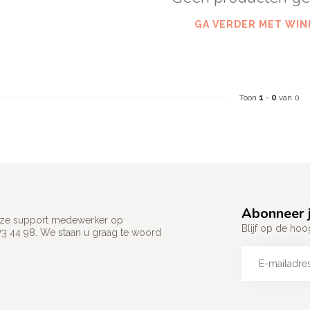
GA VERDER MET WIN
Toon
1
-
0
van 0
Abonneer j
 onze support medewerker op
Blijf op de hoo
73 44 98. We staan u graag te woord