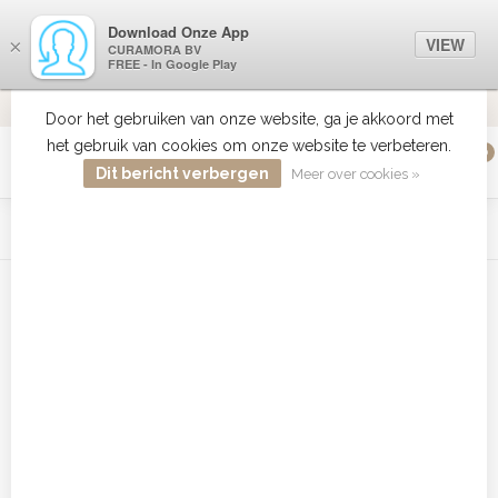
Download Onze App
VIEW
×
CURAMORA BV
FREE - In Google Play
VERZENDI
MEER DAN 18 JAAR ERVARING
9.2
VERSTUU
Door het gebruiken van onze website, ga je akkoord met
het gebruik van cookies om onze website te verbeteren.
0
MENU
Dit bericht verbergen
Meer over cookies »
WIST JE DAT HAARBOETIEK DE GROOTSTE COLLECTIE ZON
PRODUCTEN HEEFT IN DE BELENUX ? ..... KLIK IN DE MENU
BALK HIERBOVEN OP ZON EN ONTDEK ZE ALLEMAAL
Home
/
Tags
/
Color Freeze
Producten getagd met Color
Freeze