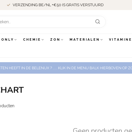
VERZENDING BE/NL +€50 IS GRATIS VERSTUURD
 ONLY
CHEMIE
ZON
MATERIALEN
VITAMIN
EN HEEFT IN DE BELENUX ? ..... KLIK IN DE MENU BALK HIERBOVEN OP
 CHART
oducten
Geen producten g