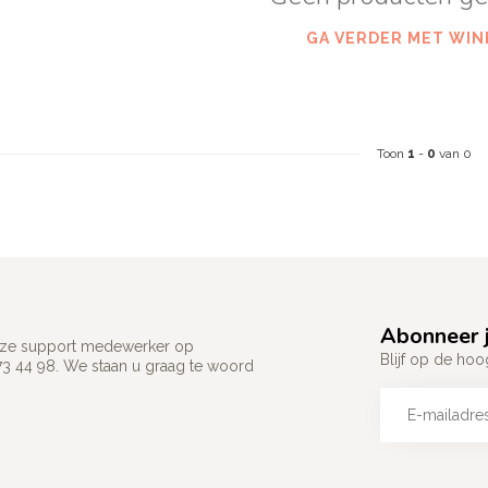
GA VERDER MET WIN
Toon
1
-
0
van 0
Abonneer j
 onze support medewerker op
Blijf op de hoo
73 44 98. We staan u graag te woord