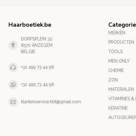
Haarboetiek.be
Categori
MERKEN
DORPSPLEIN 32
PRODUCTEN
8570 ANZEGEM
BELGIE
TOOLS
MEN ONLY
+32 499 73 44 98
CHEMIE
ZON
+32 499 73 44 98
MATERIALEN
VITAMINES &
klantenservice.hbt@gmail.com
KERATINE
AUTOGEURE