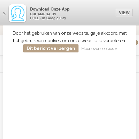
Download Onze App
VIEW
×
CURAMORA BV
FREE - In Google Play
VERZENDI
MEER DAN 18 JAAR ERVARING
9.2
VERSTUU
Door het gebruiken van onze website, ga je akkoord met
het gebruik van cookies om onze website te verbeteren.
0
MENU
Dit bericht verbergen
Meer over cookies »
WIST JE DAT HAARBOETIEK DE GROOTSTE COLLECTIE ZON
PRODUCTEN HEEFT IN DE BELENUX ? ..... KLIK IN DE MENU
BALK HIERBOVEN OP ZON EN ONTDEK ZE ALLEMAAL
Home
/
Tags
/
Classic Pro F Offset
Producten getagd met Classic Pro
F Offset