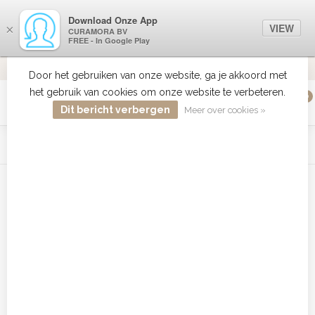
Download Onze App
VIEW
×
CURAMORA BV
FREE - In Google Play
VERZENDI
MEER DAN 18 JAAR ERVARING
9.2
VERSTUU
Door het gebruiken van onze website, ga je akkoord met
het gebruik van cookies om onze website te verbeteren.
0
MENU
Dit bericht verbergen
Meer over cookies »
WIST JE DAT HAARBOETIEK DE GROOTSTE COLLECTIE ZON
PRODUCTEN HEEFT IN DE BELENUX ? ..... KLIK IN DE MENU
BALK HIERBOVEN OP ZON EN ONTDEK ZE ALLEMAAL
Home
/
Tags
/
cj 4 Plus Left
Producten getagd met cj 4 Plus
Left