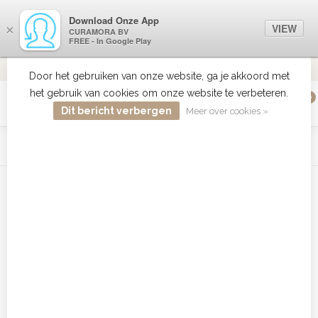
Download Onze App
VIEW
×
CURAMORA BV
FREE - In Google Play
VERZENDI
MEER DAN 18 JAAR ERVARING
9.2
VERSTUU
Door het gebruiken van onze website, ga je akkoord met
het gebruik van cookies om onze website te verbeteren.
0
MENU
Dit bericht verbergen
Meer over cookies »
WIST JE DAT HAARBOETIEK DE GROOTSTE COLLECTIE ZON
PRODUCTEN HEEFT IN DE BELENUX ? ..... KLIK IN DE MENU
BALK HIERBOVEN OP ZON EN ONTDEK ZE ALLEMAAL
Home
/
Tags
/
CHI Volume Shampoo
Producten getagd met CHI Volume
Shampoo