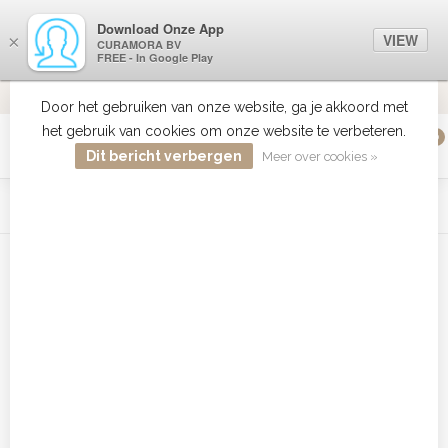
Download Onze App
VIEW
×
CURAMORA BV
FREE - In Google Play
VERZENDI
MEER DAN 18 JAAR ERVARING
9.2
VERSTUU
Door het gebruiken van onze website, ga je akkoord met
het gebruik van cookies om onze website te verbeteren.
0
MENU
Dit bericht verbergen
Meer over cookies »
WIST JE DAT HAARBOETIEK DE GROOTSTE COLLECTIE ZON
PRODUCTEN HEEFT IN DE BELENUX ? ..... KLIK IN DE MENU
BALK HIERBOVEN OP ZON EN ONTDEK ZE ALLEMAAL
Home
/
Tags
/
CHI Super Volume
Producten getagd met CHI Super
Volume