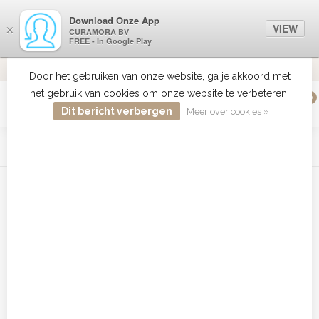
Download Onze App
VIEW
×
CURAMORA BV
FREE - In Google Play
VERZENDI
MEER DAN 18 JAAR ERVARING
9.2
VERSTUU
Door het gebruiken van onze website, ga je akkoord met
het gebruik van cookies om onze website te verbeteren.
0
MENU
Dit bericht verbergen
Meer over cookies »
WIST JE DAT HAARBOETIEK DE GROOTSTE COLLECTIE ZON
PRODUCTEN HEEFT IN DE BELENUX ? ..... KLIK IN DE MENU
BALK HIERBOVEN OP ZON EN ONTDEK ZE ALLEMAAL
Home
/
Tags
/
CHI Nano Dryer bestellen
Producten getagd met CHI Nano
Dryer bestellen