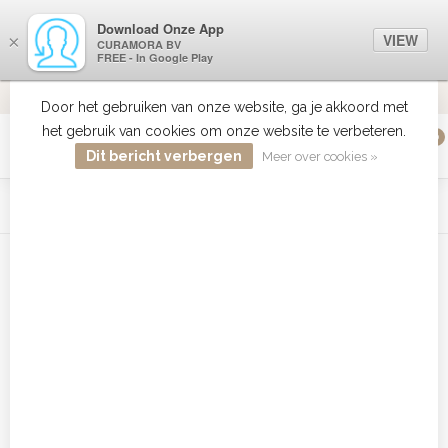
Download Onze App
VIEW
×
CURAMORA BV
FREE - In Google Play
VERZENDI
MEER DAN 18 JAAR ERVARING
9.2
VERSTUU
Door het gebruiken van onze website, ga je akkoord met
het gebruik van cookies om onze website te verbeteren.
0
MENU
Dit bericht verbergen
Meer over cookies »
WIST JE DAT HAARBOETIEK DE GROOTSTE COLLECTIE ZON
PRODUCTEN HEEFT IN DE BELENUX ? ..... KLIK IN DE MENU
BALK HIERBOVEN OP ZON EN ONTDEK ZE ALLEMAAL
Home
/
Tags
/
CHI hair care
Producten getagd met CHI hair
care