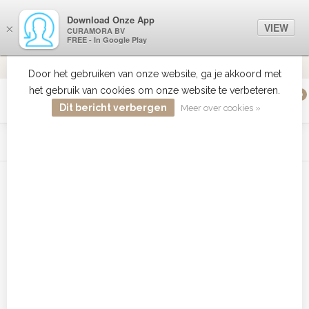
Download Onze App
VIEW
×
CURAMORA BV
FREE - In Google Play
VERZENDI
MEER DAN 18 JAAR ERVARING
9.2
VERSTUU
Door het gebruiken van onze website, ga je akkoord met
het gebruik van cookies om onze website te verbeteren.
0
MENU
Dit bericht verbergen
Meer over cookies »
WIST JE DAT HAARBOETIEK DE GROOTSTE COLLECTIE ZON
PRODUCTEN HEEFT IN DE BELENUX ? ..... KLIK IN DE MENU
BALK HIERBOVEN OP ZON EN ONTDEK ZE ALLEMAAL
Home
/
Tags
/
CHI Farouk Iron Guard
Producten getagd met CHI Farouk
Iron Guard