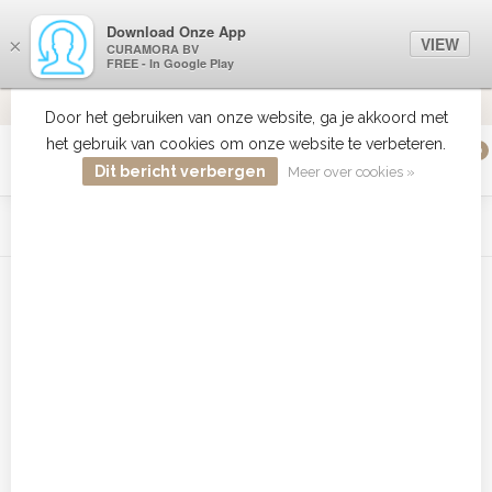
Download Onze App
VIEW
×
CURAMORA BV
FREE - In Google Play
ALTIJD DE BESTE PRIJS
9.2
Door het gebruiken van onze website, ga je akkoord met
het gebruik van cookies om onze website te verbeteren.
0
MENU
Dit bericht verbergen
Meer over cookies »
WIST JE DAT HAARBOETIEK DE GROOTSTE COLLECTIE ZON
PRODUCTEN HEEFT IN DE BELENUX ? ..... KLIK IN DE MENU
BALK HIERBOVEN OP ZON EN ONTDEK ZE ALLEMAAL
Home
/
Tags
/
CHI Dura bestellen
Producten getagd met CHI Dura
bestellen