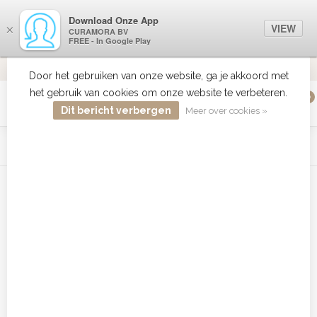
Download Onze App
VIEW
×
CURAMORA BV
FREE - In Google Play
VERZENDING BE/NL +€50 IS GRATIS
ALTIJD DE
9.2
VERSTUURD
Door het gebruiken van onze website, ga je akkoord met
het gebruik van cookies om onze website te verbeteren.
0
MENU
Dit bericht verbergen
Meer over cookies »
WIST JE DAT HAARBOETIEK DE GROOTSTE COLLECTIE ZON
PRODUCTEN HEEFT IN DE BELENUX ? ..... KLIK IN DE MENU
BALK HIERBOVEN OP ZON EN ONTDEK ZE ALLEMAAL
Home
/
Tags
/
chi color generator 10 volume
Producten getagd met chi color
generator 10 volume