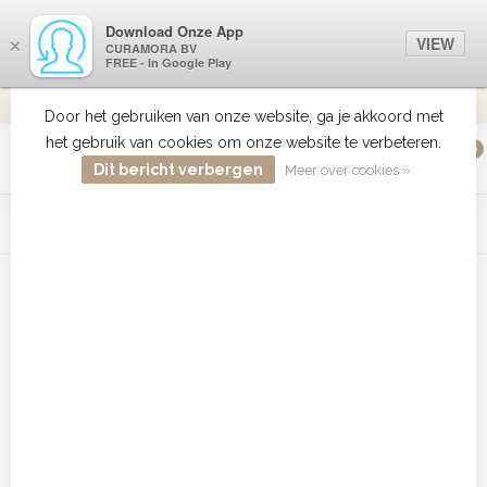
Download Onze App
VIEW
×
CURAMORA BV
FREE - In Google Play
VERZENDI
MEER DAN 18 JAAR ERVARING
9.2
VERSTUU
Door het gebruiken van onze website, ga je akkoord met
het gebruik van cookies om onze website te verbeteren.
0
MENU
Dit bericht verbergen
Meer over cookies »
WIST JE DAT HAARBOETIEK DE GROOTSTE COLLECTIE ZON
PRODUCTEN HEEFT IN DE BELENUX ? ..... KLIK IN DE MENU
BALK HIERBOVEN OP ZON EN ONTDEK ZE ALLEMAAL
Home
/
Tags
/
Ceox tondeuse
Producten getagd met Ceox
tondeuse