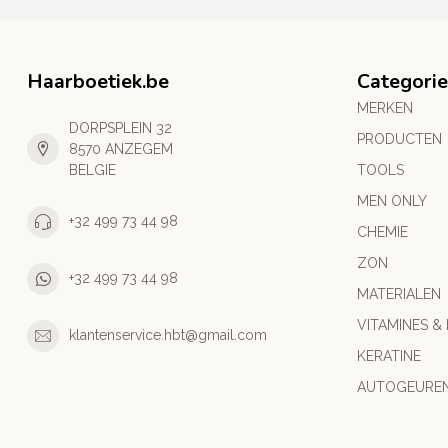
Haarboetiek.be
Categori
MERKEN
DORPSPLEIN 32
PRODUCTEN
8570 ANZEGEM
BELGIE
TOOLS
MEN ONLY
+32 499 73 44 98
CHEMIE
ZON
+32 499 73 44 98
MATERIALEN
VITAMINES &
klantenservice.hbt@gmail.com
KERATINE
AUTOGEURE