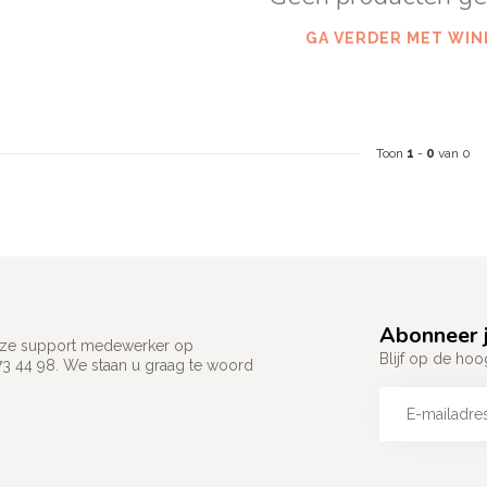
GA VERDER MET WIN
Toon
1
-
0
van 0
Abonneer j
 onze support medewerker op
Blijf op de hoo
73 44 98. We staan u graag te woord