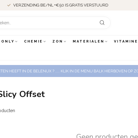
VERZENDING BE/NL +€50 IS GRATIS VERSTUURD
 ONLY
CHEMIE
ZON
MATERIALEN
VITAMIN
EN HEEFT IN DE BELENUX ? ..... KLIK IN DE MENU BALK HIERBOVEN OP
licy Offset
oducten
Geen producten g