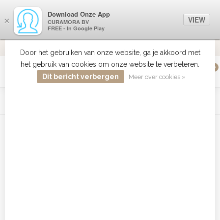
Download Onze App
VIEW
×
CURAMORA BV
FREE - In Google Play
VERZENDI
MEER DAN 18 JAAR ERVARING
9.2
VERSTUU
Door het gebruiken van onze website, ga je akkoord met
het gebruik van cookies om onze website te verbeteren.
0
MENU
Dit bericht verbergen
Meer over cookies »
WIST JE DAT HAARBOETIEK DE GROOTSTE COLLECTIE ZON
PRODUCTEN HEEFT IN DE BELENUX ? ..... KLIK IN DE MENU
BALK HIERBOVEN OP ZON EN ONTDEK ZE ALLEMAAL
Home
/
Tags
/
Carmen krulset
Producten getagd met Carmen
krulset