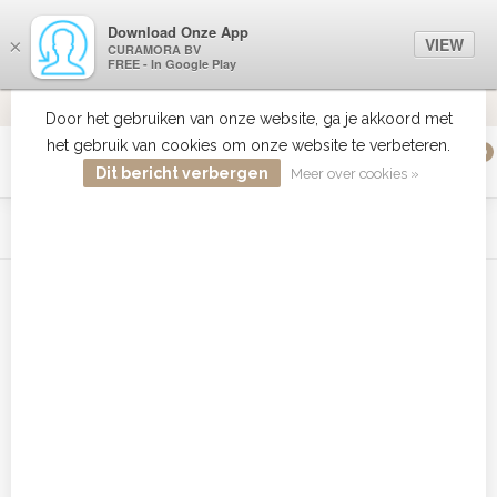
Download Onze App
VIEW
×
CURAMORA BV
FREE - In Google Play
VERZENDI
MEER DAN 18 JAAR ERVARING
9.2
VERSTUU
Door het gebruiken van onze website, ga je akkoord met
het gebruik van cookies om onze website te verbeteren.
0
MENU
Dit bericht verbergen
Meer over cookies »
WIST JE DAT HAARBOETIEK DE GROOTSTE COLLECTIE ZON
PRODUCTEN HEEFT IN DE BELENUX ? ..... KLIK IN DE MENU
BALK HIERBOVEN OP ZON EN ONTDEK ZE ALLEMAAL
Home
/
Tags
/
Capilliss System silk keratin voordelig
Producten getagd met Capilliss
System silk keratin voordelig