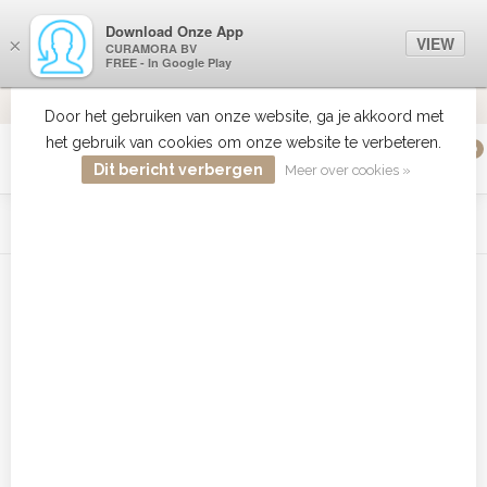
Download Onze App
VIEW
×
CURAMORA BV
FREE - In Google Play
VERZENDI
MEER DAN 18 JAAR ERVARING
9.2
VERSTUU
Door het gebruiken van onze website, ga je akkoord met
het gebruik van cookies om onze website te verbeteren.
0
MENU
Dit bericht verbergen
Meer over cookies »
WIST JE DAT HAARBOETIEK DE GROOTSTE COLLECTIE ZON
PRODUCTEN HEEFT IN DE BELENUX ? ..... KLIK IN DE MENU
BALK HIERBOVEN OP ZON EN ONTDEK ZE ALLEMAAL
Home
/
Tags
/
bxss.me
Producten getagd met bxss.me
Filters